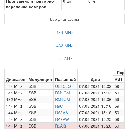
Пропущено и повторно
0 шт.
0 %
переданно номеров
Все диапазоны
144 MHz
432 MHz
1,3 GHz
Пере
Диапазон
Модуляция
Позывной
Дата
RST
Н
144 MHz
SSB
UB8CJQ
07.08.2021 15:02
59
0
144 MHz
SSB
RM9CM
07.08.2021 15:03
59
0
432 MHz
SSB
RM9CM
07.08.2021 15:06
59
0
144 MHz
SSB
R9CT
07.08.2021 15:16
59
0
144 MHz
SSB
RA8AA
07.08.2021 15:18
59
0
144 MHz
SSB
RA9AW
07.08.2021 15:25
59
0
144 MHz
SSB
R5AQ
07.08.2021 15:28
59
0