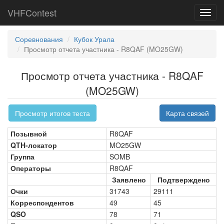
VHFContest
Toggl
navig
Соревнования
Кубок Урала
Просмотр отчета участника - R8QAF (MO25GW)
Просмотр отчета участника - R8QAF
(MO25GW)
Просмотр итогов теста
Карта связей
Позывной
R8QAF
QTH-локатор
MO25GW
Группа
SOMB
Операторы
R8QAF
Заявлено
Подтверждено
Очки
31743
29111
Корреспондентов
49
45
QSO
78
71