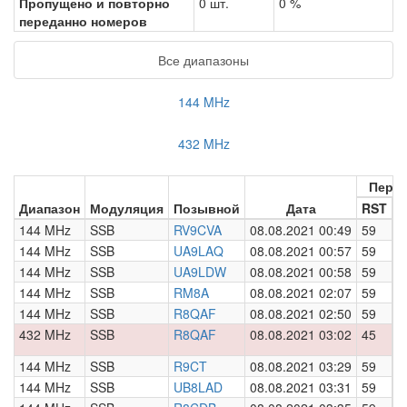
Пропущено и повторно
0 шт.
0 %
переданно номеров
Все диапазоны
144 MHz
432 MHz
Пере
Диапазон
Модуляция
Позывной
Дата
RST
Н
144 MHz
SSB
RV9CVA
08.08.2021 00:49
59
0
144 MHz
SSB
UA9LAQ
08.08.2021 00:57
59
0
144 MHz
SSB
UA9LDW
08.08.2021 00:58
59
0
144 MHz
SSB
RM8A
08.08.2021 02:07
59
0
144 MHz
SSB
R8QAF
08.08.2021 02:50
59
0
432 MHz
SSB
R8QAF
08.08.2021 03:02
45
0
144 MHz
SSB
R9CT
08.08.2021 03:29
59
0
144 MHz
SSB
UB8LAD
08.08.2021 03:31
59
0