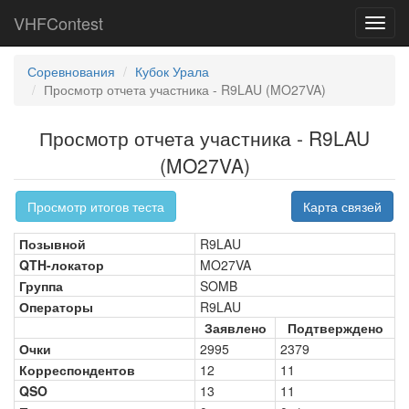
VHFContest
Toggl
navig
Соревнования
Кубок Урала
Просмотр отчета участника - R9LAU (MO27VA)
Просмотр отчета участника - R9LAU
(MO27VA)
Просмотр итогов теста
Карта связей
Позывной
R9LAU
QTH-локатор
MO27VA
Группа
SOMB
Операторы
R9LAU
Заявлено
Подтверждено
Очки
2995
2379
Корреспондентов
12
11
QSO
13
11