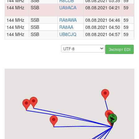
144 MHz
SSB
R8CDB
08.08.2021 03:35
59
0
144 MHz
SSB
UA9ACA
08.08.2021 04:21
59
0
144 MHz
SSB
RA8AWA
08.08.2021 04:46
59
0
144 MHz
SSB
RA8AA
08.08.2021 04:50
59
0
144 MHz
SSB
UB8CJQ
08.08.2021 04:57
59
0
Экспорт EDI