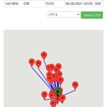
144 MHz
CW
R9AE
08.08.2021 03:53
599
0
Экспорт EDI