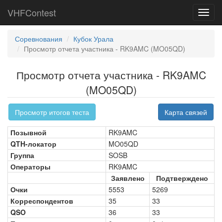
VHFContest
Toggl
navig
Соревнования
Кубок Урала
Просмотр отчета участника - RK9AMC (MO05QD)
Просмотр отчета участника - RK9AMC
(MO05QD)
Просмотр итогов теста
Карта связей
Позывной
RK9AMC
QTH-локатор
MO05QD
Группа
SOSB
Операторы
RK9AMC
Заявлено
Подтверждено
Очки
5553
5269
Корреспондентов
35
33
QSO
36
33