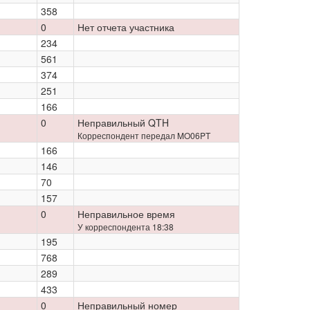
358
0
Нет отчета участника
234
561
374
251
166
0
Неправильный QTH
Корреспондент передал MO06PT
166
146
70
157
0
Неправильное время
У корреспондента 18:38
195
768
289
433
0
Неправильный номер