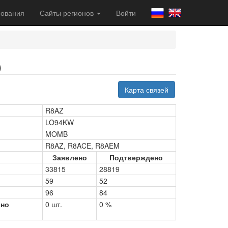
ования
Сайты регионов
Войти
)
Карта связей
R8AZ
LO94KW
MOMB
R8AZ, R8ACE, R8AEM
Заявлено
Подтверждено
33815
28819
59
52
96
84
рно
0 шт.
0 %