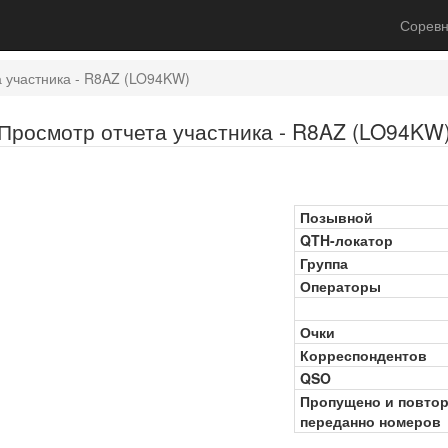
Соревн
 участника - R8AZ (LO94KW)
Просмотр отчета участника - R8AZ (LO94KW
Позывной
QTH-локатор
Группа
Операторы
Очки
Корреспондентов
QSO
Пропущено и повто
переданно номеров