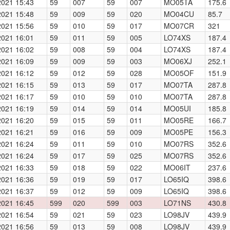
2021 15:43
59
007
59
007
MO05TA
175.6
2021 15:48
59
009
59
020
MO04CU
85.7
2021 15:56
59
010
59
017
MO07CR
321
2021 16:01
59
011
59
005
LO74XS
187.4
2021 16:02
59
008
59
004
LO74XS
187.4
2021 16:09
59
009
59
003
MO06XJ
252.1
2021 16:12
59
012
59
028
MO05OF
151.9
2021 16:15
59
013
59
017
MO07TA
287.8
2021 16:17
59
010
59
010
MO07TA
287.8
2021 16:19
59
014
59
014
MO05UI
185.8
2021 16:20
59
015
59
011
MO05RE
166.7
2021 16:21
59
016
59
009
MO05PE
156.3
2021 16:24
59
011
59
010
MO07RS
352.6
2021 16:24
59
017
59
025
MO07RS
352.6
2021 16:33
59
018
59
022
MO06IT
237.6
2021 16:36
59
019
59
017
LO65IQ
398.6
2021 16:37
59
012
59
009
LO65IQ
398.6
2021 16:45
599
020
599
003
LO71NS
430.8
2021 16:54
59
021
59
023
LO98JV
439.9
2021 16:56
59
013
59
008
LO98JV
439.9