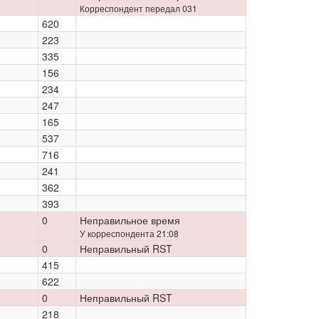
Корреспондент передал 031
620
223
335
156
234
247
165
537
716
241
362
393
0
Неправильное время
У корреспондента 21:08
0
Неправильный RST
415
622
0
Неправильный RST
218