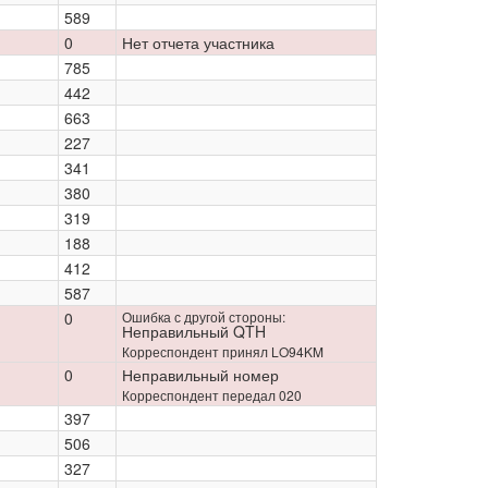
589
0
Нет отчета участника
785
442
663
227
341
380
319
188
412
587
0
Ошибка с другой стороны:
Неправильный QTH
Корреспондент принял LO94KM
0
Неправильный номер
Корреспондент передал 020
397
506
327