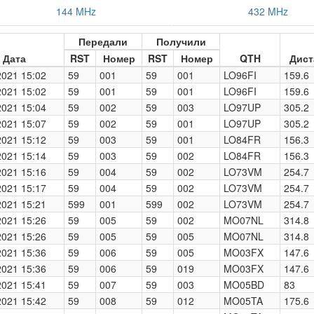
144 MHz
432 MHz
Передали
Получили
Дата
RST
Номер
RST
Номер
QTH
Дист
2021 15:02
59
001
59
001
LO96FI
159.6
2021 15:02
59
001
59
001
LO96FI
159.6
2021 15:04
59
002
59
003
LO97UP
305.2
2021 15:07
59
002
59
001
LO97UP
305.2
2021 15:12
59
003
59
001
LO84FR
156.3
2021 15:14
59
003
59
002
LO84FR
156.3
2021 15:16
59
004
59
002
LO73VM
254.7
2021 15:17
59
004
59
002
LO73VM
254.7
2021 15:21
599
001
599
002
LO73VM
254.7
2021 15:26
59
005
59
002
MO07NL
314.8
2021 15:26
59
005
59
005
MO07NL
314.8
2021 15:36
59
006
59
005
MO03FX
147.6
2021 15:36
59
006
59
019
MO03FX
147.6
2021 15:41
59
007
59
003
MO05BD
83
2021 15:42
59
008
59
012
MO05TA
175.6