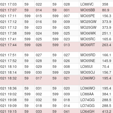
2021 17:03
59
022
59
028
LO88VC
358
2021 17:07
59
014
59
001
MO05BB
80.9
2021 17:11
599
015
599
007
MO05PE
156.3
2021 17:12
59
016
59
009
MO25GW
373.9
2021 17:12
59
023
59
025
MO25GW
373.9
2021 17:38
599
024
599
025
MO06WK
251.1
2021 17:41
599
025
599
023
MO05RC
165.6
2021 17:44
599
026
599
013
MO06RT
263.4
2021 17:51
59
027
59
027
MO05RD
166.1
2021 17:52
59
028
59
026
MO05NE
145.9
2021 18:10
59
029
59
008
LO95UI
70.4
2021 18:14
599
030
599
029
MO05OJ
156.7
2021 18:32
59
017
59
021
LO96WO
195.4
2021 18:36
59
031
59
020
LO96WO
195.4
2021 19:02
599
002
599
009
LO88AA
384.1
2021 19:08
59
032
59
018
LO74GG
288.5
2021 19:09
59
018
59
014
LO74GG
288.5
2021 19:15
59
033
59
041
LO64GH
413.2