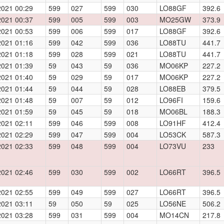
2021 00:29
599
027
599
030
LO88GF
392.6
2021 00:37
599
005
599
003
MO25GW
373.9
2021 00:53
599
006
599
017
LO88GF
392.6
2021 01:16
599
042
599
036
LO88TU
441.7
2021 01:18
599
028
599
021
LO88TU
441.7
2021 01:39
59
043
59
036
MO06KP
227.2
2021 01:40
59
029
59
017
MO06KP
227.2
2021 01:44
59
044
59
028
LO88EB
379.5
2021 01:48
59
007
59
012
LO96FI
159.6
2021 01:59
59
045
59
018
MO06BL
188.3
2021 02:11
599
046
599
008
LO91HF
412.4
2021 02:29
599
047
599
004
LO53CK
587.3
2021 02:33
599
048
599
004
LO73VU
233
2021 02:46
599
030
599
002
LO66RT
396.5
2021 02:55
599
049
599
027
LO66RT
396.5
2021 03:11
59
050
59
025
LO56NE
506.2
2021 03:28
599
031
599
004
MO14CN
217.8