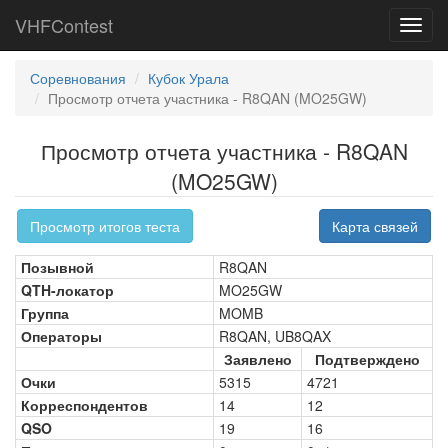
VHFContest
Toggl
navig
Соревнования
Кубок Урала
Просмотр отчета участника - R8QAN (MO25GW)
Просмотр отчета участника - R8QAN
(MO25GW)
Просмотр итогов теста
Карта связей
Позывной
R8QAN
QTH-локатор
MO25GW
Группа
MOMB
Операторы
R8QAN, UB8QAX
Заявлено
Подтверждено
Очки
5315
4721
Корреспондентов
14
12
QSO
19
16