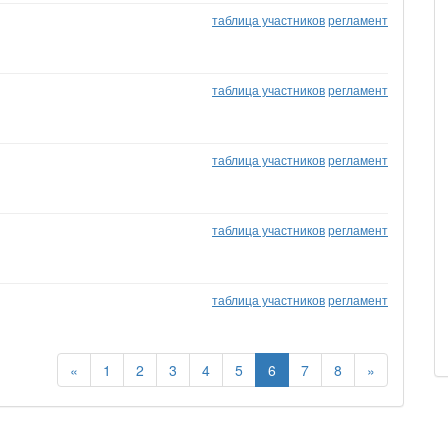
таблица участников
регламент
таблица участников
регламент
таблица участников
регламент
таблица участников
регламент
таблица участников
регламент
«
1
2
3
4
5
6
7
8
»