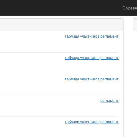
Соревн
таблица участников
регламент
таблица участников
регламент
таблица участников
регламент
регламент
таблица участников
регламент