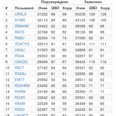
Подтверждено
Заявлено
#
Позывной
Очки
QSO
Корр
Очки
QSO
Корр
1
UR5LX
37232
98
98
50238
128
128
2
R7MR
35112
89
89
43133
108
105
3
RW4HW
33402
62
62
36088
68
68
4
R6CS
32768
82
82
39126
98
98
5
R6BU
32354
74
74
37090
82
81
6
YO4FYQ
32010
61
61
54274
111
111
7
UX4IJ
31523
80
80
34868
91
91
8
RX3A
29303
90
90
32297
97
97
9
UX0QQ
28489
87
87
38424
116
116
10
R3CT
27162
84
84
29321
92
92
11
R3XAJ
26057
81
81
32856
98
98
12
EW7T
25952
54
54
29511
62
62
13
RZ6HKM
23492
65
65
25730
71
71
14
R3RW
23190
66
66
25350
71
71
15
RG3R
22642
63
63
25501
69
69
16
RA4W
22528
58
58
26449
66
66
17
R3EG
22387
75
75
24242
81
81
18
UA3ATS
22385
82
82
25124
90
90