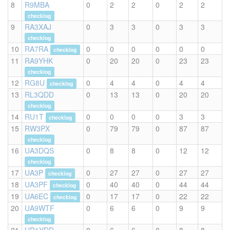
8
R9MBA
0
2
2
0
2
2
checklog
9
RA3XAJ
0
3
3
0
3
3
checklog
10
RA7RA
0
0
0
0
0
0
checklog
11
RA9YHK
0
20
20
0
23
23
checklog
12
RG8U
0
4
4
0
4
4
checklog
13
RL3QDD
0
13
13
0
20
20
checklog
14
RU1T
0
0
0
0
3
3
checklog
15
RW3PX
0
79
79
0
87
87
checklog
16
UA3DQS
0
8
8
0
12
12
checklog
17
UA3P
0
27
27
0
27
27
checklog
18
UA3PF
0
40
40
0
44
44
checklog
19
UA6EC
0
17
17
0
22
22
checklog
20
UA9WTF
0
6
6
0
9
9
checklog