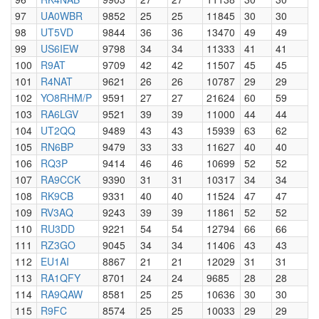
97
UA0WBR
9852
25
25
11845
30
30
98
UT5VD
9844
36
36
13470
49
49
99
US6IEW
9798
34
34
11333
41
41
100
R9AT
9709
42
42
11507
45
45
101
R4NAT
9621
26
26
10787
29
29
102
YO8RHM/P
9591
27
27
21624
60
59
103
RA6LGV
9521
39
39
11000
44
44
104
UT2QQ
9489
43
43
15939
63
62
105
RN6BP
9479
33
33
11627
40
40
106
RQ3P
9414
46
46
10699
52
52
107
RA9CCK
9390
31
31
10317
34
34
108
RK9CB
9331
40
40
11524
47
47
109
RV3AQ
9243
39
39
11861
52
52
110
RU3DD
9221
54
54
12794
66
66
111
RZ3GO
9045
34
34
11406
43
43
112
EU1AI
8867
21
21
12029
31
31
113
RA1QFY
8701
24
24
9685
28
28
114
RA9QAW
8581
25
25
10636
30
30
115
R9FC
8574
25
25
10033
29
29