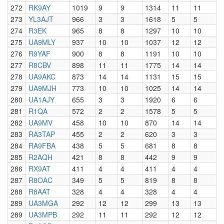
272
RK9AY
1019
9
9
1314
11
11
273
YL3AJT
966
3
3
1618
5
5
274
R3EK
965
8
8
1297
10
10
275
UA9MLY
937
10
10
1037
12
12
276
R9YAF
900
8
8
1191
10
10
277
R8CBV
898
11
11
1775
14
14
278
UA9AKC
873
14
14
1131
15
15
279
UA9MJH
773
10
10
1025
14
14
280
UA1AJY
655
3
3
1920
6
6
281
R1QA
572
2
2
1578
5
5
282
UA9MV
458
10
10
870
14
14
283
RA3TAP
455
2
2
620
3
3
284
RA9FBA
438
5
5
681
8
8
285
R2AQH
421
8
8
442
9
9
286
RX9AT
411
4
4
411
4
4
287
R8OAC
349
5
5
819
8
8
288
R8AAT
328
4
4
328
4
4
289
UA3MGA
292
12
12
299
13
13
289
UA3MPB
292
11
11
292
12
12