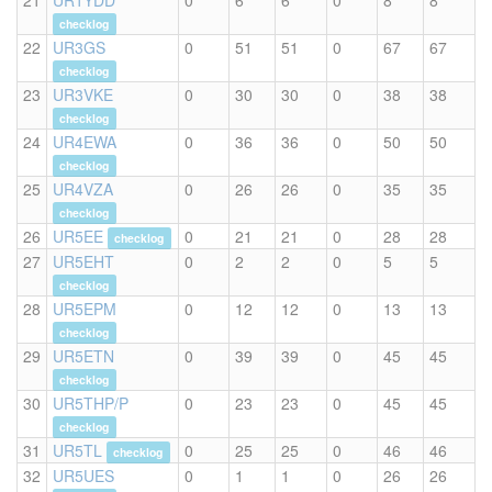
21
UR1YDD
0
6
6
0
8
8
checklog
22
UR3GS
0
51
51
0
67
67
checklog
23
UR3VKE
0
30
30
0
38
38
checklog
24
UR4EWA
0
36
36
0
50
50
checklog
25
UR4VZA
0
26
26
0
35
35
checklog
26
UR5EE
0
21
21
0
28
28
checklog
27
UR5EHT
0
2
2
0
5
5
checklog
28
UR5EPM
0
12
12
0
13
13
checklog
29
UR5ETN
0
39
39
0
45
45
checklog
30
UR5THP/P
0
23
23
0
45
45
checklog
31
UR5TL
0
25
25
0
46
46
checklog
32
UR5UES
0
1
1
0
26
26