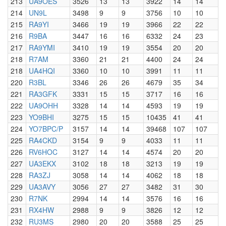
213
UA9OES
3526
13
13
3922
14
14
214
UN9L
3498
9
9
3756
10
10
215
RA9YI
3466
19
19
3966
22
22
216
R9BA
3447
16
16
6332
24
23
217
RA9YMI
3410
19
19
3554
20
20
218
R7AM
3360
21
21
4400
24
24
218
UA4HQI
3360
10
10
3991
11
11
220
R3BL
3346
26
26
4679
35
34
221
RA3GFK
3331
15
15
3717
16
16
222
UA9OHH
3328
14
14
4593
19
19
223
YO9BHI
3275
15
15
10435
41
41
224
YO7BPC/P
3157
14
14
39468
107
107
225
RA4CKD
3154
9
9
4033
11
11
226
RV6HOC
3127
14
14
4574
20
20
227
UA3EKX
3102
18
18
3213
19
19
228
RA3ZJ
3058
14
14
4062
18
18
229
UA3AVY
3056
27
27
3482
31
30
230
R7NK
2994
14
14
3576
16
16
231
RX4HW
2988
9
9
3826
12
12
232
RU3MS
2980
20
20
3588
25
25