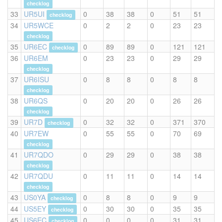
checklog
33
UR5UI
0
38
38
0
51
51
checklog
34
UR5WCE
0
2
2
0
23
23
checklog
35
UR6EC
0
89
89
0
121
121
checklog
36
UR6EM
0
23
23
0
29
29
checklog
37
UR6ISU
0
8
8
0
8
8
checklog
38
UR6QS
0
20
20
0
26
26
checklog
39
UR7D
0
32
32
0
371
370
checklog
40
UR7EW
0
55
55
0
70
69
checklog
41
UR7QDO
0
29
29
0
38
38
checklog
42
UR7QDU
0
11
11
0
14
14
checklog
43
US0YA
0
8
8
0
9
9
checklog
44
US5EY
0
30
30
0
35
35
checklog
45
US6EC
0
0
0
0
31
31
checklog