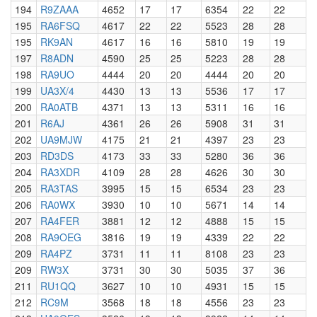
194
R9ZAAA
4652
17
17
6354
22
22
195
RA6FSQ
4617
22
22
5523
28
28
195
RK9AN
4617
16
16
5810
19
19
197
R8ADN
4590
25
25
5223
28
28
198
RA9UO
4444
20
20
4444
20
20
199
UA3X/4
4430
13
13
5536
17
17
200
RA0ATB
4371
13
13
5311
16
16
201
R6AJ
4361
26
26
5908
31
31
202
UA9MJW
4175
21
21
4397
23
23
203
RD3DS
4173
33
33
5280
36
36
204
RA3XDR
4109
28
28
4626
30
30
205
RA3TAS
3995
15
15
6534
23
23
206
RA0WX
3930
10
10
5671
14
14
207
RA4FER
3881
12
12
4888
15
15
208
RA9OEG
3816
19
19
4339
22
22
209
RA4PZ
3731
11
11
8108
23
23
209
RW3X
3731
30
30
5035
37
36
211
RU1QQ
3627
10
10
4931
15
15
212
RC9M
3568
18
18
4556
23
23