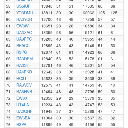
58
US5IUF
13848
51
51
17535
66
66
59
YO3DMU
13811
30
30
62062
125
125
60
RA3YCR
13700
48
48
17259
57
57
61
EW8W
13651
28
28
16586
34
34
62
UA3XAC
13359
56
56
15121
61
61
63
UA9FPG
13203
40
40
13955
44
44
64
RK9CC
12895
43
43
15149
51
50
65
R3PG
12874
61
61
14923
66
66
66
RA3DEM
12840
53
53
15178
61
61
67
RA3SI
12791
46
46
15201
54
54
68
UA4FKD
12642
38
38
13928
41
41
69
RC3T
12623
35
35
13538
38
38
70
RA3VGV
12579
41
41
14759
49
49
71
RA6HVB
12494
48
48
12796
50
50
72
EW6X
12358
29
29
15379
35
35
73
UT4LA
12234
43
43
14747
53
53
74
UA3QHF
11948
37
37
15289
47
47
75
EW6BA
11904
30
30
12567
32
32
76
R3PA
11899
49
49
14156
55
55