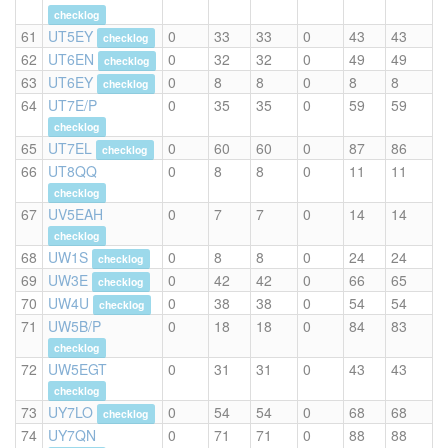
checklog
61
UT5EY
0
33
33
0
43
43
checklog
62
UT6EN
0
32
32
0
49
49
checklog
63
UT6EY
0
8
8
0
8
8
checklog
64
UT7E/P
0
35
35
0
59
59
checklog
65
UT7EL
0
60
60
0
87
86
checklog
66
UT8QQ
0
8
8
0
11
11
checklog
67
UV5EAH
0
7
7
0
14
14
checklog
68
UW1S
0
8
8
0
24
24
checklog
69
UW3E
0
42
42
0
66
65
checklog
70
UW4U
0
38
38
0
54
54
checklog
71
UW5B/P
0
18
18
0
84
83
checklog
72
UW5EGT
0
31
31
0
43
43
checklog
73
UY7LO
0
54
54
0
68
68
checklog
74
UY7QN
0
71
71
0
88
88