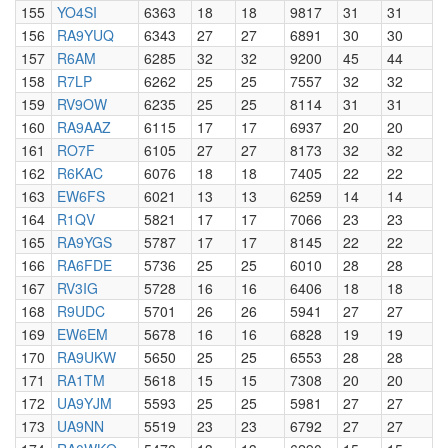
155
YO4SI
6363
18
18
9817
31
31
156
RA9YUQ
6343
27
27
6891
30
30
157
R6AM
6285
32
32
9200
45
44
158
R7LP
6262
25
25
7557
32
32
159
RV9OW
6235
25
25
8114
31
31
160
RA9AAZ
6115
17
17
6937
20
20
161
RO7F
6105
27
27
8173
32
32
162
R6KAC
6076
18
18
7405
22
22
163
EW6FS
6021
13
13
6259
14
14
164
R1QV
5821
17
17
7066
23
23
165
RA9YGS
5787
17
17
8145
22
22
166
RA6FDE
5736
25
25
6010
28
28
167
RV3IG
5728
16
16
6406
18
18
168
R9UDC
5701
26
26
5941
27
27
169
EW6EM
5678
16
16
6828
19
19
170
RA9UKW
5650
25
25
6553
28
28
171
RA1TM
5618
15
15
7308
20
20
172
UA9YJM
5593
25
25
5981
27
27
173
UA9NN
5519
23
23
6792
27
27