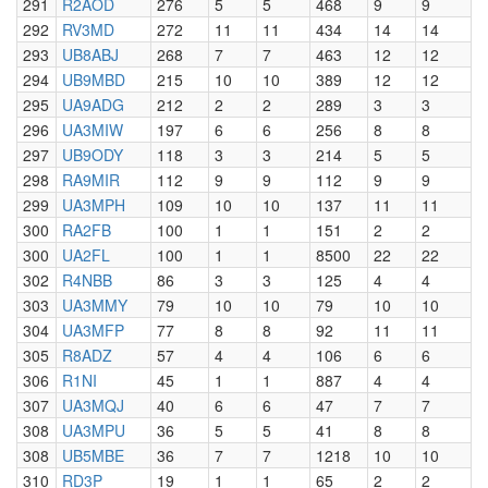
291
R2AOD
276
5
5
468
9
9
292
RV3MD
272
11
11
434
14
14
293
UB8ABJ
268
7
7
463
12
12
294
UB9MBD
215
10
10
389
12
12
295
UA9ADG
212
2
2
289
3
3
296
UA3MIW
197
6
6
256
8
8
297
UB9ODY
118
3
3
214
5
5
298
RA9MIR
112
9
9
112
9
9
299
UA3MPH
109
10
10
137
11
11
300
RA2FB
100
1
1
151
2
2
300
UA2FL
100
1
1
8500
22
22
302
R4NBB
86
3
3
125
4
4
303
UA3MMY
79
10
10
79
10
10
304
UA3MFP
77
8
8
92
11
11
305
R8ADZ
57
4
4
106
6
6
306
R1NI
45
1
1
887
4
4
307
UA3MQJ
40
6
6
47
7
7
308
UA3MPU
36
5
5
41
8
8
308
UB5MBE
36
7
7
1218
10
10
310
RD3P
19
1
1
65
2
2