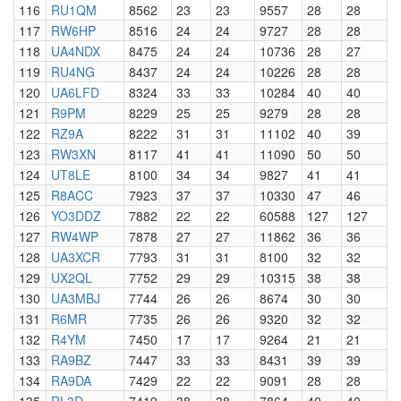
116
RU1QM
8562
23
23
9557
28
28
117
RW6HP
8516
24
24
9727
28
28
118
UA4NDX
8475
24
24
10736
28
27
119
RU4NG
8437
24
24
10226
28
28
120
UA6LFD
8324
33
33
10284
40
40
121
R9PM
8229
25
25
9279
28
28
122
RZ9A
8222
31
31
11102
40
39
123
RW3XN
8117
41
41
11090
50
50
124
UT8LE
8100
34
34
9827
41
41
125
R8ACC
7923
37
37
10330
47
46
126
YO3DDZ
7882
22
22
60588
127
127
127
RW4WP
7878
27
27
11862
36
36
128
UA3XCR
7793
31
31
8100
32
32
129
UX2QL
7752
29
29
10315
38
38
130
UA3MBJ
7744
26
26
8674
30
30
131
R6MR
7735
26
26
9320
32
32
132
R4YM
7450
17
17
9264
21
21
133
RA9BZ
7447
33
33
8431
39
39
134
RA9DA
7429
22
22
9091
28
28