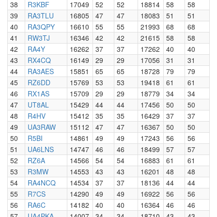
38
R3KBF
17049
52
52
18814
58
58
39
RA3TLU
16805
47
47
18083
51
51
40
RA3QPY
16610
55
55
21993
68
68
41
RW3TJ
16346
42
42
21615
58
58
42
RA4Y
16262
37
37
17262
40
40
43
RX4CQ
16149
29
29
17056
31
31
44
RA3AES
15851
65
65
18728
79
79
45
RZ6DD
15769
53
53
19418
61
61
46
RX1AS
15709
29
29
18779
34
34
47
UT8AL
15429
44
44
17456
50
50
48
R4HV
15412
35
35
16429
37
37
49
UA3RAW
15112
47
47
16367
50
50
50
R5BI
14861
49
49
17243
56
56
51
UA6LNS
14747
46
46
18499
57
57
52
RZ6A
14566
54
54
16883
61
61
53
R3MW
14553
43
43
16201
48
48
54
RA4NCQ
14534
37
37
18136
44
44
55
R7CS
14290
49
49
16922
56
56
56
RA6C
14182
40
40
16364
46
46
57
UA4PKA
14007
34
34
18710
43
43