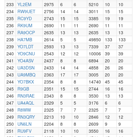
233
YL2EM
2975
6
6
5210
10
10
234
RW9UET
2756
14
14
3011
15
15
235
RC9YD
2743
15
15
3385
19
19
236
RK9UM
2690
11
11
2690
11
11
237
RA9OCP
2635
13
13
2635
13
13
238
HA7MB
2614
5
5
49850
133
133
239
YO7LDT
2593
13
13
7339
37
37
240
YO9CNU
2543
12
12
10006
39
39
241
YO4ASV
2437
8
8
6894
20
20
242
UA3DSN
2433
14
14
4858
26
26
243
UA9MBQ
2363
17
17
3005
20
20
244
YO7BKX
2354
8
8
14740
45
45
245
R9GB
2351
15
15
2744
16
16
246
RN3RAE
2343
8
8
3530
13
13
247
UA4AQL
2329
5
5
3176
6
6
248
R8WW
2325
7
7
2325
7
7
249
RN3QRY
2213
10
10
2846
12
12
250
UN6LN
2204
8
8
2609
9
9
251
RU9FV
2118
10
10
3550
16
16