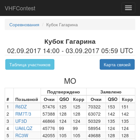
VHFContest
Toggl
navig
Соревнования
Кубок Гагарина
Кубок Гагарина
02.09.2017 14:00 - 03.09.2017 05:59 UTC
Таблица участников
Карта связей
MO
Подтверждено
Заявлено
#
Позывной
Очки
QSO
Корр
Очки
QSO
Корр
1
R6DZ
57476
125
125
70322
153
151
2
RM7T/3
57388
128
128
63072
142
142
3
UF3D
46866
124
124
50329
135
135
4
UA6LQZ
45776
99
99
58954
124
124
5
RC3W
42055
105
105
49688
128
128