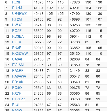
6
RC3P
41876
115
115
47870
130
130
7
RU7M
41361
102
102
49201
124
122
8
UR4EWZ
40416
105
105
47490
130
130
9
RT2M
39186
92
92
46898
107
107
10
UW3G
35748
98
98
50256
132
132
11
RO2E
35390
99
99
40702
115
115
12
RD3BA
33830
98
98
39514
112
110
13
R9FX
32275
72
72
37786
85
85
14
RN3F
32016
90
90
36852
105
105
15
RK3DWW
29307
97
97
35130
110
110
16
UA6AH
27185
71
71
32609
84
84
17
RV6ANI
26905
69
69
31850
78
78
18
RA3RF
26468
71
71
31149
83
83
19
RA8AWA
26446
71
71
30547
80
80
20
ER1AK
25868
53
53
39540
81
80
21
RC4Q
25512
63
63
29675
72
72
22
RX7R
24856
66
66
33560
86
85
23
UT7EZZ
24109
77
77
30758
100
99
24
RJ4I
24063
47
47
25543
51
51
25
RA3W
21822
67
67
23053
73
73