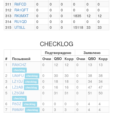
311
R6FCD
0
0
0
0
0
0
312
RA1QFT
0
0
0
0
0
0
313
RK3MXT
0
0
0
1835
12
12
314
RU1QD
0
0
0
0
0
0
315
UT5LL
0
0
0
15118
33
33
CHECKLOG
Подтверждено
Заявлено
#
Позывной
Очки
QSO
Корр
Очки
QSO
Корр
1
RA9CHZ
0
12
12
0
13
13
checklog
2
UA9FU
0
30
30
0
38
38
checklog
3
LZ1DJ
0
18
18
0
34
34
checklog
4
LZ2AB
0
16
16
0
47
47
checklog
5
LZ5GM
0
31
31
0
51
50
checklog
6
R5DZ
0
0
0
0
4
4
checklog
7
R9MAY
0
3
3
0
4
4
checklog