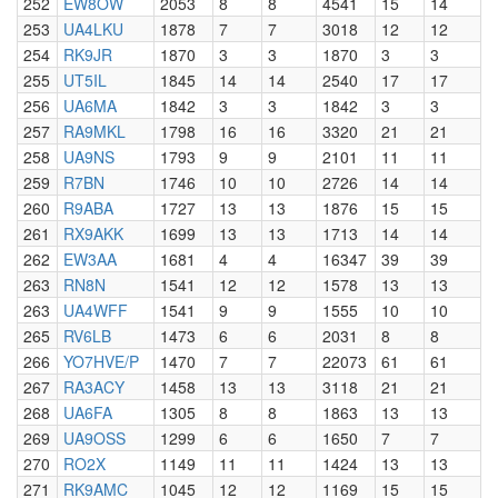
252
EW8OW
2053
8
8
4541
15
14
253
UA4LKU
1878
7
7
3018
12
12
254
RK9JR
1870
3
3
1870
3
3
255
UT5IL
1845
14
14
2540
17
17
256
UA6MA
1842
3
3
1842
3
3
257
RA9MKL
1798
16
16
3320
21
21
258
UA9NS
1793
9
9
2101
11
11
259
R7BN
1746
10
10
2726
14
14
260
R9ABA
1727
13
13
1876
15
15
261
RX9AKK
1699
13
13
1713
14
14
262
EW3AA
1681
4
4
16347
39
39
263
RN8N
1541
12
12
1578
13
13
263
UA4WFF
1541
9
9
1555
10
10
265
RV6LB
1473
6
6
2031
8
8
266
YO7HVE/P
1470
7
7
22073
61
61
267
RA3ACY
1458
13
13
3118
21
21
268
UA6FA
1305
8
8
1863
13
13
269
UA9OSS
1299
6
6
1650
7
7
270
RO2X
1149
11
11
1424
13
13
271
RK9AMC
1045
12
12
1169
15
15