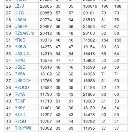
26
LZ7J
20985
35
35
100846
190
188
27
UI7C
20859
57
57
29181
79
79
28
UA6M
20774
64
64
26510
81
78
29
UA9FAI
20467
56
56
24553
67
67
30
RZ9AWJ/6
20412
48
48
26103
62
62
31
YR8D
19376
40
40
74582
154
153
32
RK5W
14276
47
47
19154
63
63
33
UA3DDL
14215
54
54
16418
65
64
34
R6YC
13576
47
47
15802
52
52
35
US2E
13516
46
46
15599
59
59
36
RX5A
13162
62
62
14928
71
71
37
UB9CCF
12766
39
39
16988
51
50
38
R9OCD
12582
39
39
14196
42
42
39
R6YA
11790
43
43
21665
60
60
40
RO5F
11719
51
51
13689
61
59
41
RK9Y
11401
30
30
13130
34
34
42
R3ZD
11257
43
43
14478
50
50
43
R7GU
10707
44
44
12782
51
51
44
RK9YWK
10302
33
33
11995
37
37