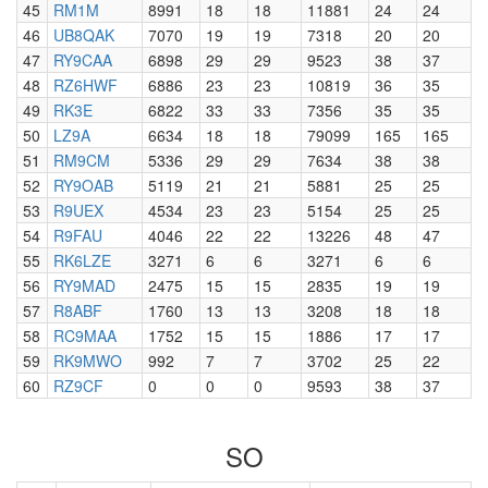
45
RM1M
8991
18
18
11881
24
24
46
UB8QAK
7070
19
19
7318
20
20
47
RY9CAA
6898
29
29
9523
38
37
48
RZ6HWF
6886
23
23
10819
36
35
49
RK3E
6822
33
33
7356
35
35
50
LZ9A
6634
18
18
79099
165
165
51
RM9CM
5336
29
29
7634
38
38
52
RY9OAB
5119
21
21
5881
25
25
53
R9UEX
4534
23
23
5154
25
25
54
R9FAU
4046
22
22
13226
48
47
55
RK6LZE
3271
6
6
3271
6
6
56
RY9MAD
2475
15
15
2835
19
19
57
R8ABF
1760
13
13
3208
18
18
58
RC9MAA
1752
15
15
1886
17
17
59
RK9MWO
992
7
7
3702
25
22
60
RZ9CF
0
0
0
9593
38
37
SO