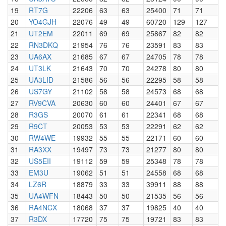
19
RT7G
22206
63
63
25400
71
71
20
YO4GJH
22076
49
49
60720
129
127
21
UT2EM
22011
69
69
25867
82
82
22
RN3DKQ
21954
76
76
23591
83
83
23
UA6AX
21685
67
67
24705
78
78
24
UT3LK
21643
70
70
24278
80
80
25
UA3LID
21586
56
56
22295
58
58
26
US7GY
21102
58
58
24573
68
68
27
RV9CVA
20630
60
60
24401
67
67
28
R3GS
20070
61
61
22341
68
68
29
R9CT
20053
53
53
22291
62
62
30
RW4WE
19932
55
55
22171
60
60
31
RA3XX
19497
73
73
21277
80
80
32
US5EII
19112
59
59
25348
78
78
33
EM3U
19062
51
51
24558
68
68
34
LZ6R
18879
33
33
39911
88
88
35
UA4WFN
18443
50
50
21535
56
56
36
RA4NCX
18068
37
37
19825
40
40
37
R3DX
17720
75
75
19721
83
83