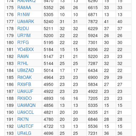
174
RA0WKQ
5470
13
13
6290
15
15
175
RA8AA
5352
26
26
6615
33
33
176
R1NW
5305
10
10
6871
13
13
177
UA9ARK
5240
31
31
7872
41
40
178
R2DU
5211
32
32
6229
37
37
179
UR7IM
5200
22
22
5924
26
26
180
R7FG
5195
22
22
7301
30
30
181
YO4BXX
5184
15
15
8206
22
22
182
RA9N
5147
21
21
5220
23
23
183
R7HL
5144
25
25
7287
32
32
184
UB8ZAD
5014
17
17
6434
22
22
185
R8OAK
4964
23
23
6900
29
29
186
RX9FB
4950
23
23
5834
27
27
187
UA9UJF
4922
23
23
4922
23
23
188
RK9DO
4893
16
16
7205
23
23
189
UA9MQN
4856
13
13
5335
15
15
190
UA9CCL
4821
20
20
5035
21
21
191
RK7N
4780
20
20
6846
28
28
192
UA3TCF
4722
13
13
5536
15
15
193
UR4LG
4696
25
25
7231
36
36