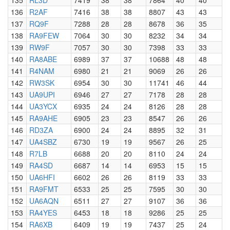
135
RL3D
7419
38
38
7864
40
40
136
R2AF
7416
38
38
8807
43
43
137
RQ9F
7288
28
28
8678
36
35
138
RA9FEW
7064
30
30
8232
34
34
139
RW9F
7057
30
30
7398
33
33
140
RA8ABE
6989
37
37
10688
48
48
141
R4NAM
6980
21
21
9069
26
26
142
RW3SK
6954
30
30
11741
46
44
143
UA9UPI
6946
27
27
7178
28
28
144
UA3YCX
6935
24
24
8126
28
28
145
RA9AHE
6905
23
23
8547
26
26
146
RD3ZA
6900
24
24
8895
32
31
147
UA4SBZ
6730
19
19
9567
26
25
148
R7LB
6688
20
20
8110
24
24
149
RA4SD
6687
14
14
6953
15
15
150
UA6HFI
6602
26
26
8119
33
33
151
RA9FMT
6533
25
25
7595
30
30
152
UA6AQN
6511
27
27
9107
36
36
153
RA4YES
6453
18
18
9286
25
25
154
RA6XB
6409
19
19
7437
25
24