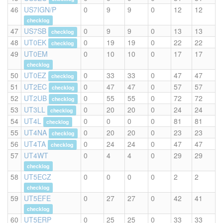
46
US7IGN/P
0
9
9
0
12
12
checklog
47
US7SB
0
9
9
0
13
13
checklog
48
UT0EK
0
19
19
0
22
22
checklog
49
UT0EM
0
10
10
0
17
17
checklog
50
UT0EZ
0
33
33
0
47
47
checklog
51
UT2EC
0
47
47
0
57
57
checklog
52
UT2UB
0
55
55
0
72
72
checklog
53
UT3LL
0
20
20
0
24
24
checklog
54
UT4L
0
0
0
0
81
81
checklog
55
UT4NA
0
20
20
0
23
23
checklog
56
UT4TA
0
24
24
0
47
47
checklog
57
UT4WT
0
4
4
0
29
29
checklog
58
UT5ECZ
0
0
0
0
2
2
checklog
59
UT5EFE
0
27
27
0
42
41
checklog
60
UT5ERP
0
25
25
0
33
33