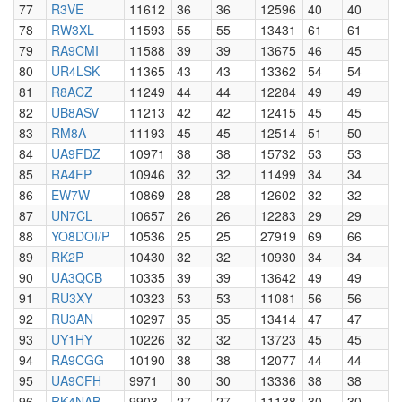
77
R3VE
11612
36
36
12596
40
40
78
RW3XL
11593
55
55
13431
61
61
79
RA9CMI
11588
39
39
13675
46
45
80
UR4LSK
11365
43
43
13362
54
54
81
R8ACZ
11249
44
44
12284
49
49
82
UB8ASV
11213
42
42
12415
45
45
83
RM8A
11193
45
45
12514
51
50
84
UA9FDZ
10971
38
38
15732
53
53
85
RA4FP
10946
32
32
11499
34
34
86
EW7W
10869
28
28
12602
32
32
87
UN7CL
10657
26
26
12283
29
29
88
YO8DOI/P
10536
25
25
27919
69
66
89
RK2P
10430
32
32
10930
34
34
90
UA3QCB
10335
39
39
13642
49
49
91
RU3XY
10323
53
53
11081
56
56
92
RU3AN
10297
35
35
13414
47
47
93
UY1HY
10226
32
32
13723
45
45
94
RA9CGG
10190
38
38
12077
44
44
95
UA9CFH
9971
30
30
13336
38
38
96
RK4NAB
9903
27
27
11138
30
30