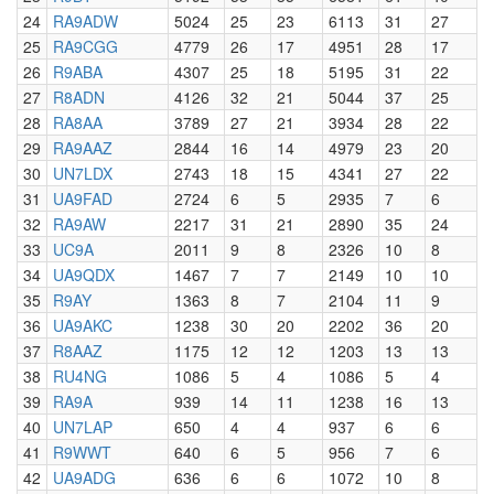
24
RA9ADW
5024
25
23
6113
31
27
25
RA9CGG
4779
26
17
4951
28
17
26
R9ABA
4307
25
18
5195
31
22
27
R8ADN
4126
32
21
5044
37
25
28
RA8AA
3789
27
21
3934
28
22
29
RA9AAZ
2844
16
14
4979
23
20
30
UN7LDX
2743
18
15
4341
27
22
31
UA9FAD
2724
6
5
2935
7
6
32
RA9AW
2217
31
21
2890
35
24
33
UC9A
2011
9
8
2326
10
8
34
UA9QDX
1467
7
7
2149
10
10
35
R9AY
1363
8
7
2104
11
9
36
UA9AKC
1238
30
20
2202
36
20
37
R8AAZ
1175
12
12
1203
13
13
38
RU4NG
1086
5
4
1086
5
4
39
RA9A
939
14
11
1238
16
13
40
UN7LAP
650
4
4
937
6
6
41
R9WWT
640
6
5
956
7
6
42
UA9ADG
636
6
6
1072
10
8