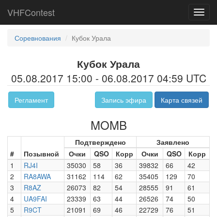
VHFContest
Toggl
navig
Соревнования
Кубок Урала
Кубок Урала
05.08.2017 15:00 - 06.08.2017 04:59 UTC
Регламент
Запись эфира
Карта связей
MOMB
Подтверждено
Заявлено
#
Позывной
Очки
QSO
Корр
Очки
QSO
Корр
1
RJ4I
35030
58
36
39832
66
42
2
RA8AWA
31162
114
62
35405
129
70
3
R8AZ
26073
82
54
28555
91
61
4
UA9FAI
23339
63
44
26526
74
50
5
R9CT
21091
69
46
22729
76
51