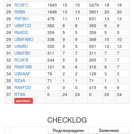
24
RC9FC
1943
15
15
2479
18
18
25
R9BA
1848
13
13
3801
20
20
26
R9FBO
478
11
11
631
13
13
27
UB9FCD
382
8
8
392
9
9
28
R8ADD
359
5
5
359
5
5
29
UB9FABO
338
9
9
368
10
10
30
UA9BU
332
9
9
601
12
12
31
UB8FBV
311
7
7
311
7
7
32
RC9FB
244
5
5
265
7
7
33
RA9FWB
121
6
6
316
8
7
34
UB8AAF
79
2
2
129
3
3
35
RZ9A
71
1
1
71
1
1
36
RA9FDD
0
0
0
415
9
9
37
RT8A
0
24
24
0
24
24
дисквал.
CHECKLOG
Подтверждено
Заявлено