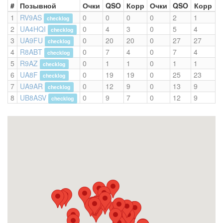
#
Позывной
Очки
QSO
Корр
Очки
QSO
Корр
1
RV9AS
0
0
0
0
2
1
checklog
2
UA4HQI
0
4
3
0
5
4
checklog
3
UA9FU
0
20
20
0
27
27
checklog
4
R8ABT
0
7
4
0
7
4
checklog
5
R9AZ
0
1
1
0
1
1
checklog
6
UA8F
0
19
19
0
25
23
checklog
7
UA9AR
0
12
9
0
13
9
checklog
8
UB8ASV
0
9
7
0
12
9
checklog