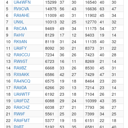
4
UA4WFN
15299
37
30
16540
40
30
5
RV9CVA
14975
56
43
16636
63
47
6
RA9AHE
11009
40
31
11902
45
34
7
UN9L
10313
32
25
12770
41
32
8
R8CAA
9469
49
34
11175
54
37
9
R4HV
8129
17
12
9403
19
14
10
RK9AN
8119
31
24
11135
40
32
11
UA9FY
8092
30
21
8373
31
22
12
RA9CCU
7234
36
26
7423
40
28
13
RW9ST
6723
16
11
8269
21
14
14
RA9BZ
6668
33
26
8530
45
31
15
RX9AKK
6586
42
27
7429
47
31
16
RA4NCQ
6575
19
18
8464
23
20
17
RA9DA
6266
20
13
7214
23
14
18
UA9WTF
6192
23
18
7104
26
21
19
UA9FDZ
6088
29
24
10399
43
35
20
RA9CHZ
6038
27
21
7793
36
27
21
RW9F
5561
25
20
7399
34
25
22
RA9FMT
5377
19
15
6151
22
18
23
R9BT
5192
53
35
6581
61
40