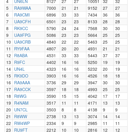
4
UN6LN
8127
27
27
10051
32
32
5
RA9WAA
7000
21
21
9152
27
27
6
RA9CMI
6896
33
33
7434
36
36
7
UA9CFH
6501
23
23
8133
28
28
8
RK9CC
5790
24
24
7568
30
30
9
UA9FPG
5086
23
23
5664
25
25
10
UA9CRB
4840
22
22
5463
25
25
11
RY9FAA
4807
20
20
4931
21
21
12
R8ABA
4531
33
33
5443
37
37
13
R9FC
4402
16
16
5250
19
19
14
UN4L
4323
16
16
5232
20
19
15
RK9DO
3903
16
16
4526
18
18
16
RA9AAA
3736
29
29
3947
30
30
17
RA9CCK
3597
18
18
4993
25
25
18
R8WG
3590
15
15
4042
17
17
19
R4NAM
3517
11
11
4171
13
13
20
UN7CL
3503
8
8
4138
9
9
21
R8WW
2738
13
13
3074
14
14
22
RW4WP
2334
9
9
2985
11
11
23
RU9FT
2212
10
10
2816
12
12