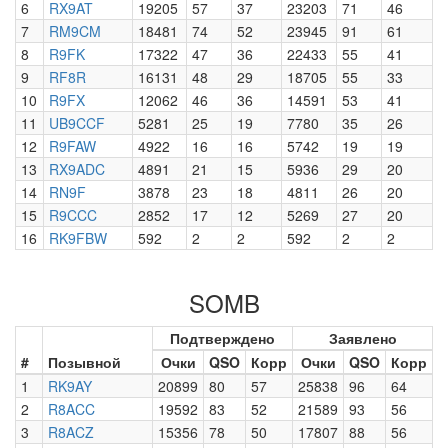
6
RX9AT
19205
57
37
23203
71
46
7
RM9CM
18481
74
52
23945
91
61
8
R9FK
17322
47
36
22433
55
41
9
RF8R
16131
48
29
18705
55
33
10
R9FX
12062
46
36
14591
53
41
11
UB9CCF
5281
25
19
7780
35
26
12
R9FAW
4922
16
16
5742
19
19
13
RX9ADC
4891
21
15
5936
29
20
14
RN9F
3878
23
18
4811
26
20
15
R9CCC
2852
17
12
5269
27
20
16
RK9FBW
592
2
2
592
2
2
SOMB
Подтверждено
Заявлено
#
Позывной
Очки
QSO
Корр
Очки
QSO
Корр
1
RK9AY
20899
80
57
25838
96
64
2
R8ACC
19592
83
52
21589
93
56
3
R8ACZ
15356
78
50
17807
88
56