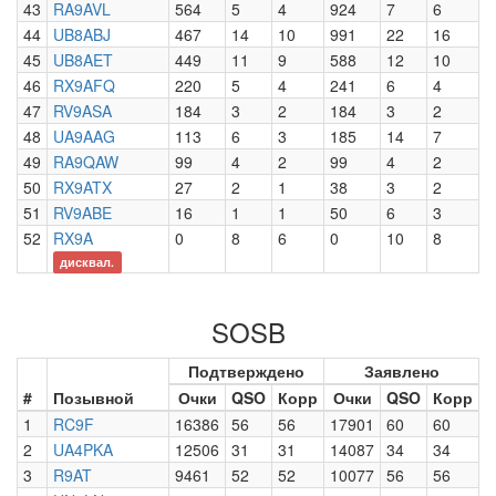
43
RA9AVL
564
5
4
924
7
6
44
UB8ABJ
467
14
10
991
22
16
45
UB8AET
449
11
9
588
12
10
46
RX9AFQ
220
5
4
241
6
4
47
RV9ASA
184
3
2
184
3
2
48
UA9AAG
113
6
3
185
14
7
49
RA9QAW
99
4
2
99
4
2
50
RX9ATX
27
2
1
38
3
2
51
RV9ABE
16
1
1
50
6
3
52
RX9A
0
8
6
0
10
8
дисквал.
SOSB
Подтверждено
Заявлено
#
Позывной
Очки
QSO
Корр
Очки
QSO
Корр
1
RC9F
16386
56
56
17901
60
60
2
UA4PKA
12506
31
31
14087
34
34
3
R9AT
9461
52
52
10077
56
56