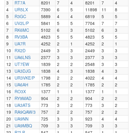
3
RT7A
8201
7
4
8201
7
4
4
UR5LX
7390
6
5
11898
11
8
5
R3GC
5889
4
4
6819
5
5
6
UV2L/P
5841
5
5
7704
7
7
7
RK6MC
5102
6
3
5102
6
3
8
RV3BA
4823
5
5
4823
5
5
9
UA7R
4252
2
1
4252
2
1
10
RX2D
2449
3
3
2449
3
3
11
UA6LNS
2377
3
3
2377
3
3
12
UT7EW
1839
2
2
2548
3
3
13
UA3DJG
1838
4
3
1838
4
3
14
UR3VKE/P
1798
2
2
4022
4
4
15
UA6AH
1785
2
2
1785
2
2
16
RO3X
1377
1
1
1377
1
1
17
RY9MAD
904
2
2
904
2
2
18
UA3ATS
773
3
2
773
3
2
19
RA9QAW/3
757
2
2
757
2
2
20
UA9NN
725
3
3
923
4
4
21
UA9MBQ
709
3
3
709
3
3
22
R7LP
547
1
1
547
1
1