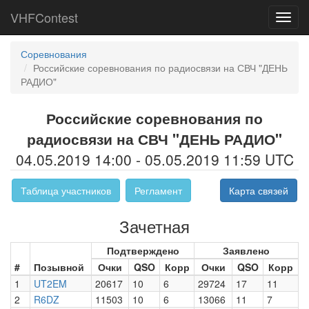
VHFContest
Toggl
navig
Соревнования
Российские соревнования по радиосвязи на СВЧ "ДЕНЬ
РАДИО"
Российские соревнования по
радиосвязи на СВЧ "ДЕНЬ РАДИО"
04.05.2019 14:00 - 05.05.2019 11:59 UTC
Таблица участников
Регламент
Карта связей
Зачетная
Подтверждено
Заявлено
#
Позывной
Очки
QSO
Корр
Очки
QSO
Корр
1
UT2EM
20617
10
6
29724
17
11
2
R6DZ
11503
10
6
13066
11
7