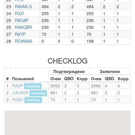
23
RA9MLS
484
2
2
484
2
2
24
R3ZI
255
1
1
255
1
1
25
R8QAF
236
1
1
236
1
1
25
RA9QBR
236
1
1
236
1
1
27
R6YP
70
1
1
70
1
1
28
RC9MAA
0
0
0
198
1
1
CHECKLOG
Подтверждено
Заявлено
#
Позывной
Очки
QSO
Корр
Очки
QSO
Корр
1
RA3P
2056
3
3
2986
4
4
checklog
2
UA3AVR
881
2
2
881
2
2
checklog
3
R6BU
70
1
1
70
1
1
checklog