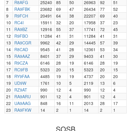
7
R8AFG
25240
85
50
26963
92
51
8
RA9FBK
23682
69
47
26434
77
52
9
R9FCH
20491
64
38
22207
69
40
10
RC4I
15911
32
20
17958
37
23
11
RA9BZ
12916
55
37
17741
72
45
12
R9FBO
11284
41
31
11284
41
31
13
RA9CGR
9962
42
29
14445
57
39
14
R8CAD
9545
41
28
12361
53
34
15
RA9AAZ
8401
37
29
9403
41
30
16
R9CZA
6146
28
19
6146
28
19
17
RC9FB
5323
20
15
5323
20
15
18
RY9FAA
4485
19
19
4737
20
20
19
UD9W
1761
10
5
2119
13
6
20
RZ9AT
990
12
4
990
12
4
21
RA9ARU
901
12
4
901
12
4
22
UA9AAG
848
16
11
2013
28
17
23
RA9FKW
14
2
1
14
2
1
SOSB