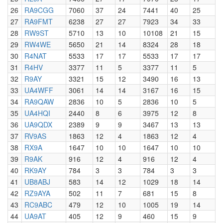
26
RA9CGG
7060
37
24
7441
40
25
27
RA9FMT
6238
27
27
7923
34
33
28
RW9ST
5710
13
10
10108
21
15
29
RW4WE
5650
21
14
8324
28
18
30
R4NAT
5533
17
17
5533
17
17
31
R4HV
3377
11
5
3377
11
5
32
R9AY
3321
15
12
3490
16
13
33
UA4WFF
3061
14
14
3167
16
15
34
RA9QAW
2836
10
5
2836
10
5
35
UA4HQI
2440
8
6
3975
12
8
36
UA9QDX
2389
9
9
3467
13
13
37
RV9AS
1863
12
4
1863
12
4
38
RX9A
1647
10
10
1647
10
10
39
R9AK
916
12
4
916
12
4
40
RK9AY
784
3
3
784
3
3
41
UB8ABJ
583
14
12
1029
18
14
42
RZ9AYA
502
11
7
681
15
8
43
RC9ABC
479
12
10
1005
19
14
44
UA9AT
405
12
9
460
15
9