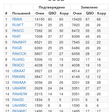
Подтверждено
Заявлено
#
Позывной
Очки
QSO
Корр
Очки
QSO
Корр
1
RM8A
14150
60
60
15420
67
66
2
RU9FT
7724
25
25
7920
26
26
3
RK9CC
7392
30
30
8472
35
35
4
R9AT
7008
37
37
8399
45
45
5
RA4NHY
6521
20
20
7540
22
22
6
R9GB
6260
25
25
6486
26
26
7
RA9CCK
5807
27
27
6058
28
27
8
RU4NG
5306
15
15
5932
17
16
9
RK9DO
4038
19
19
4038
19
19
10
UB8AAT
3927
23
23
4514
27
27
11
RW4NN
3847
11
11
4149
12
12
12
RA9AAA
3056
26
26
3201
28
28
13
UA9ARK
2629
24
24
3351
27
27
14
RA9ADW
2215
14
14
3351
20
20
15
RA4SD
1834
5
5
2101
6
6
16
UA4WBC
1590
6
6
1590
6
6
17
RK9AMC
1490
16
16
1495
17
17