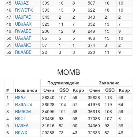
45
UA9AZ
399
10
8
507
16
10
46
R9WDT/8
393
13
9
622
18
10
47
UA9FAD
343
2
2
343
2
2
48
UB9AAX
325
11
7
352
13
7
49
RV9ABE
206
12
9
249
15
9
50
UA9AAF
65
5
5
406
15
10
51
UA9AKC
57
1
1
374
3
2
52
R8AABE
22
3
3
220
11
9
MOMB
Подтверждено
Заявлено
#
Позывной
Очки
QSO
Корр
Очки
QSO
Корр
1
R8AZ
38340
107
59
39828
113
59
2
RX9AT/4
36528
104
57
41976
119
64
3
RM9CM
34095
101
58
36618
106
59
4
R9CT
33435
98
58
37086
107
61
5
UA9FAI
31516
82
50
34360
93
56
6
R9WX
29288
73
43
32633
82
46