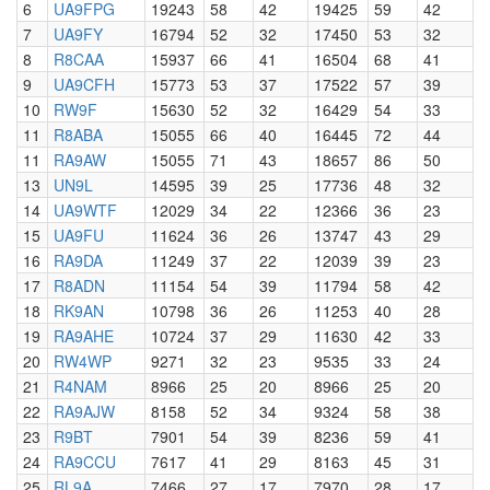
6
UA9FPG
19243
58
42
19425
59
42
7
UA9FY
16794
52
32
17450
53
32
8
R8CAA
15937
66
41
16504
68
41
9
UA9CFH
15773
53
37
17522
57
39
10
RW9F
15630
52
32
16429
54
33
11
R8ABA
15055
66
40
16445
72
44
11
RA9AW
15055
71
43
18657
86
50
13
UN9L
14595
39
25
17736
48
32
14
UA9WTF
12029
34
22
12366
36
23
15
UA9FU
11624
36
26
13747
43
29
16
RA9DA
11249
37
22
12039
39
23
17
R8ADN
11154
54
39
11794
58
42
18
RK9AN
10798
36
26
11253
40
28
19
RA9AHE
10724
37
29
11630
42
33
20
RW4WP
9271
32
23
9535
33
24
21
R4NAM
8966
25
20
8966
25
20
22
RA9AJW
8158
52
34
9324
58
38
23
R9BT
7901
54
39
8236
59
41
24
RA9CCU
7617
41
29
8163
45
31
25
RL9A
7466
27
17
7970
28
17