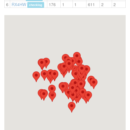
6
RX4HW
176
1
1
611
2
2
checklog