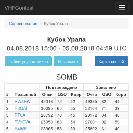
VHFContest
Toggl
navig
Соревнования
Кубок Урала
Кубок Урала
04.08.2018 15:00 - 05.08.2018 04:59 UTC
Таблица участников
Регламент
Карта связей
SOMB
Подтверждено
Заявлено
#
Позывной
Очки
QSO
Корр
Очки
QSO
Корр
1
RW4HW
42316
72
42
49385
82
44
2
R8QAF
30095
65
35
32164
71
39
3
RT8A
26792
78
45
28172
84
48
4
RV9CVA
25958
83
54
27601
92
59
5
R4WR
23965
58
39
25802
61
40