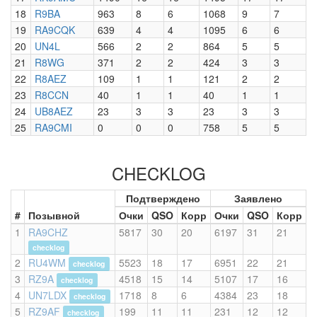
18
R9BA
963
8
6
1068
9
7
19
RA9CQK
639
4
4
1095
6
6
20
UN4L
566
2
2
864
5
5
21
R8WG
371
2
2
424
3
3
22
R8AEZ
109
1
1
121
2
2
23
R8CCN
40
1
1
40
1
1
24
UB8AEZ
23
3
3
23
3
3
25
RA9CMI
0
0
0
758
5
5
CHECKLOG
Подтверждено
Заявлено
#
Позывной
Очки
QSO
Корр
Очки
QSO
Корр
1
RA9CHZ
5817
30
20
6197
31
21
checklog
2
RU4WM
5523
18
17
6951
22
21
checklog
3
RZ9A
4518
15
14
5107
17
16
checklog
4
UN7LDX
1718
8
6
4384
23
18
checklog
5
RZ9AF
199
11
11
231
12
12
checklog