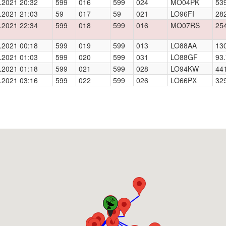
.2021 20:32
599
016
599
024
MO04PK
53
.2021 21:03
59
017
59
021
LO96FI
28
.2021 22:34
599
018
599
016
MO07RS
25
.2021 00:18
599
019
599
013
LO88AA
13
.2021 01:03
599
020
599
031
LO88GF
93.
.2021 01:18
599
021
599
028
LO94KW
44
.2021 03:16
599
022
599
026
LO66PX
32