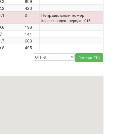
9.3
809
2.2
423
4.1
0
Неправильный номер
Корреспондент передал 015
0.6
196
7
141
1.7
663
9.8
495
Экспорт EDI