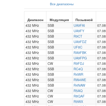
Все диапазоны
Диапазон
Модуляция
Позывной
432 MHz
SSB
UA9FAI
07.08
432 MHz
SSB
UA9FY
07.08
432 MHz
SSB
R9CT
07.08
432 MHz
SSB
UA9FDZ
07.08
432 MHz
SSB
UF8C
07.08
432 MHz
SSB
RA9FBK
07.08
432 MHz
SSB
UA9FPG
07.08
432 MHz
CW
R9FDJ
07.08
432 MHz
SSB
RC4Q
07.08
432 MHz
SSB
R4WR
07.08
432 MHz
SSB
RW4WE
07.08
432 MHz
SSB
R4NAW
07.08
432 MHz
CW
R5AQ
07.08
432 MHz
CW
R8QAF
07.08
432 MHz
CW
R9WX
07.08