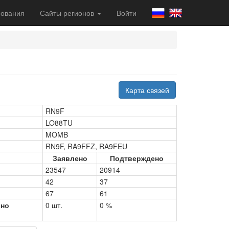
ования
Сайты регионов
Войти
)
Карта связей
RN9F
LO88TU
MOMB
RN9F, RA9FFZ, RA9FEU
Заявлено
Подтверждено
23547
20914
42
37
67
61
рно
0 шт.
0 %