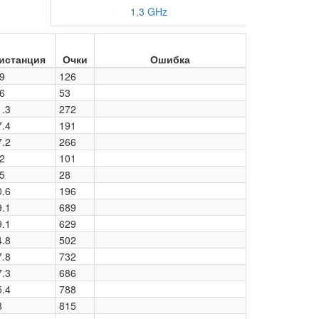
1,3 GHz
истанция
Очки
Ошибка
9
126
6
53
1.3
272
7.4
191
7.2
266
2
101
5
28
0.6
196
9.1
689
9.1
629
4.8
502
7.8
732
7.3
686
5.4
788
3
815