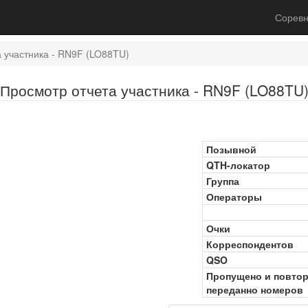
Соревн
 участника - RN9F (LO88TU)
Просмотр отчета участника - RN9F (LO88TU
Позывной
QTH-локатор
Группа
Операторы
Очки
Корреспондентов
QSO
Пропущено и повто
переданно номеров