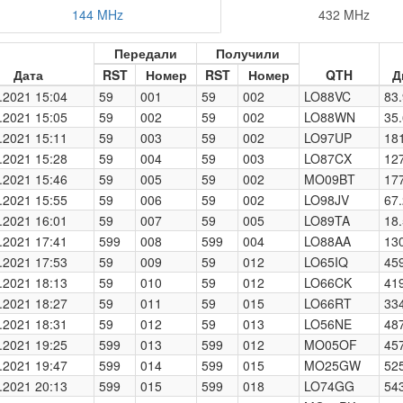
144 MHz
432 MHz
Передали
Получили
Дата
RST
Номер
RST
Номер
QTH
Д
.2021 15:04
59
001
59
002
LO88VC
83.
.2021 15:05
59
002
59
002
LO88WN
35.
.2021 15:11
59
003
59
002
LO97UP
18
.2021 15:28
59
004
59
003
LO87CX
12
.2021 15:46
59
005
59
002
MO09BT
17
.2021 15:55
59
006
59
002
LO98JV
67.
.2021 16:01
59
007
59
005
LO89TA
18.
.2021 17:41
599
008
599
004
LO88AA
13
.2021 17:53
59
009
59
012
LO65IQ
45
.2021 18:13
59
010
59
012
LO66CK
41
.2021 18:27
59
011
59
015
LO66RT
33
.2021 18:31
59
012
59
013
LO56NE
48
.2021 19:25
599
013
599
012
MO05OF
45
.2021 19:47
599
014
599
015
MO25GW
52
.2021 20:13
599
015
599
018
LO74GG
54