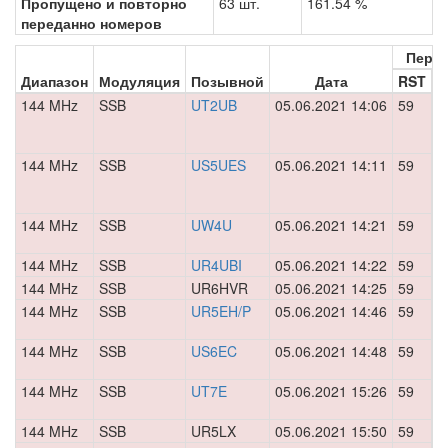
Пропущено и повторно
63 шт.
161.54 %
переданно номеров
Пере
Диапазон
Модуляция
Позывной
Дата
RST
Н
144 MHz
SSB
UT2UB
05.06.2021 14:06
59
0
144 MHz
SSB
US5UES
05.06.2021 14:11
59
0
144 MHz
SSB
UW4U
05.06.2021 14:21
59
0
144 MHz
SSB
UR4UBI
05.06.2021 14:22
59
0
144 MHz
SSB
UR6HVR
05.06.2021 14:25
59
0
144 MHz
SSB
UR5EH/P
05.06.2021 14:46
59
0
144 MHz
SSB
US6EC
05.06.2021 14:48
59
0
144 MHz
SSB
UT7E
05.06.2021 15:26
59
0
144 MHz
SSB
UR5LX
05.06.2021 15:50
59
0