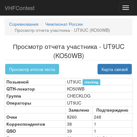
VHFContest
Toggl
navig
Соревнования
Чемпионат России
Просмотр отчета участника - UT9UC (KO50WB)
Просмотр отчета участника - UT9UC
(KO50WB)
Просмотр итогов теста
Карта связей
Позывной
UT9UC
checklog
QTH-локатор
KO50WB
Группа
CHECKLOG
Операторы
UT9UC
Заявлено
Подтверждено
Очки
8260
248
Корреспондентов
38
1
QSO
39
1