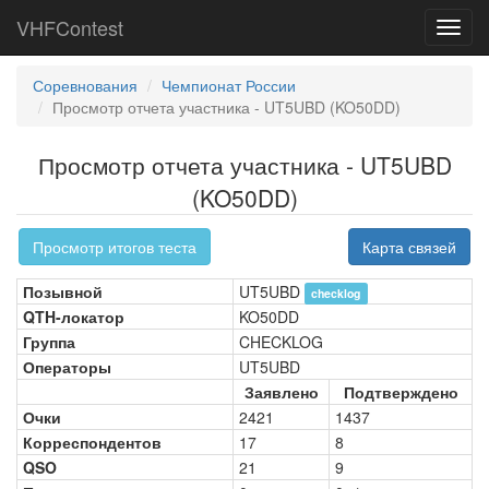
VHFContest
Toggl
navig
Соревнования
Чемпионат России
Просмотр отчета участника - UT5UBD (KO50DD)
Просмотр отчета участника - UT5UBD
(KO50DD)
Просмотр итогов теста
Карта связей
Позывной
UT5UBD
checklog
QTH-локатор
KO50DD
Группа
CHECKLOG
Операторы
UT5UBD
Заявлено
Подтверждено
Очки
2421
1437
Корреспондентов
17
8
QSO
21
9