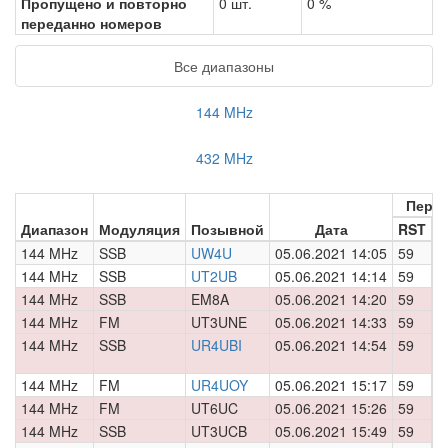
Пропущено и повторно
0 шт.
0 %
переданно номеров
Все диапазоны
144 MHz
432 MHz
Пере
Диапазон
Модуляция
Позывной
Дата
RST
Н
144 MHz
SSB
UW4U
05.06.2021 14:05
59
0
144 MHz
SSB
UT2UB
05.06.2021 14:14
59
0
144 MHz
SSB
EM8A
05.06.2021 14:20
59
0
144 MHz
FM
UT3UNE
05.06.2021 14:33
59
0
144 MHz
SSB
UR4UBI
05.06.2021 14:54
59
0
144 MHz
FM
UR4UOY
05.06.2021 15:17
59
0
144 MHz
FM
UT6UC
05.06.2021 15:26
59
0
144 MHz
SSB
UT3UCB
05.06.2021 15:49
59
0