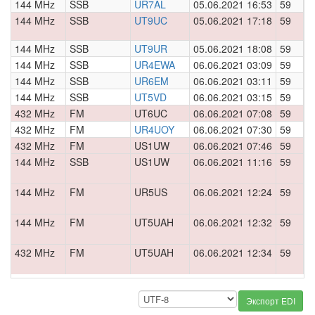
144 MHz
SSB
UR7AL
05.06.2021 16:53
59
0
144 MHz
SSB
UT9UC
05.06.2021 17:18
59
0
144 MHz
SSB
UT9UR
05.06.2021 18:08
59
0
144 MHz
SSB
UR4EWA
06.06.2021 03:09
59
0
144 MHz
SSB
UR6EM
06.06.2021 03:11
59
0
144 MHz
SSB
UT5VD
06.06.2021 03:15
59
0
432 MHz
FM
UT6UC
06.06.2021 07:08
59
0
432 MHz
FM
UR4UOY
06.06.2021 07:30
59
0
432 MHz
FM
US1UW
06.06.2021 07:46
59
0
144 MHz
SSB
US1UW
06.06.2021 11:16
59
0
144 MHz
FM
UR5US
06.06.2021 12:24
59
0
144 MHz
FM
UT5UAH
06.06.2021 12:32
59
0
432 MHz
FM
UT5UAH
06.06.2021 12:34
59
0
Экспорт EDI