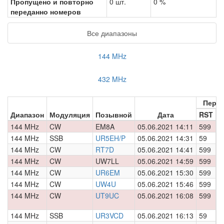
Пропущено и повторно
0 шт.
0 %
переданно номеров
Все диапазоны
144 MHz
432 MHz
Пере
Диапазон
Модуляция
Позывной
Дата
RST
Н
144 MHz
CW
EM8A
05.06.2021 14:11
599
0
144 MHz
SSB
UR5EH/P
05.06.2021 14:31
59
0
144 MHz
CW
RT7D
05.06.2021 14:41
599
0
144 MHz
CW
UW7LL
05.06.2021 14:59
599
0
144 MHz
CW
UR6EM
05.06.2021 15:30
599
0
144 MHz
CW
UW4U
05.06.2021 15:46
599
0
144 MHz
CW
UT9UC
05.06.2021 16:08
599
0
144 MHz
SSB
UR3VCD
05.06.2021 16:13
59
0