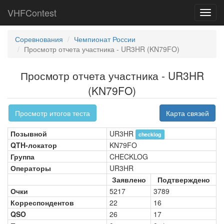
VHFContest
Toggl
navig
Соревнования
Чемпионат России
Просмотр отчета участника - UR3HR (KN79FO)
Просмотр отчета участника - UR3HR
(KN79FO)
Просмотр итогов теста
Карта связей
Позывной
UR3HR
checklog
QTH-локатор
KN79FO
Группа
CHECKLOG
Операторы
UR3HR
Заявлено
Подтверждено
Очки
5217
3789
Корреспондентов
22
16
QSO
26
17