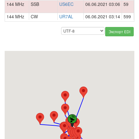
144 MHz
SSB
US6EC
06.06.2021 03:06
59
0
144 MHz
CW
UR7AL
06.06.2021 03:14
599
0
Экспорт EDI