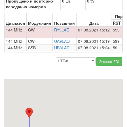
Пропущено и повторно
0 шт.
0 %
переданно номеров
Пере
Диапазон
Модуляция
Позывной
Дата
RST
Н
144 MHz
CW
RY9LAE
07.08.2021 15:12
599
0
144 MHz
CW
UA9LAQ
07.08.2021 15:19
599
0
144 MHz
SSB
UB8LAD
07.08.2021 15:24
59
0
Экспорт EDI