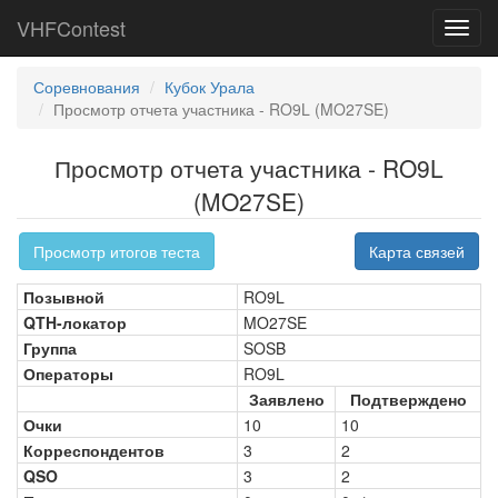
VHFContest
Toggl
navig
Соревнования
Кубок Урала
Просмотр отчета участника - RO9L (MO27SE)
Просмотр отчета участника - RO9L
(MO27SE)
Просмотр итогов теста
Карта связей
Позывной
RO9L
QTH-локатор
MO27SE
Группа
SOSB
Операторы
RO9L
Заявлено
Подтверждено
Очки
10
10
Корреспондентов
3
2
QSO
3
2