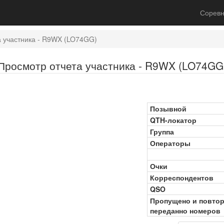
Соревн
а участника - R9WX (LO74GG)
Просмотр отчета участника - R9WX (LO74GG
Позывной
QTH-локатор
Группа
Операторы
Очки
Корреспондентов
QSO
Пропущено и повто
переданно номеров