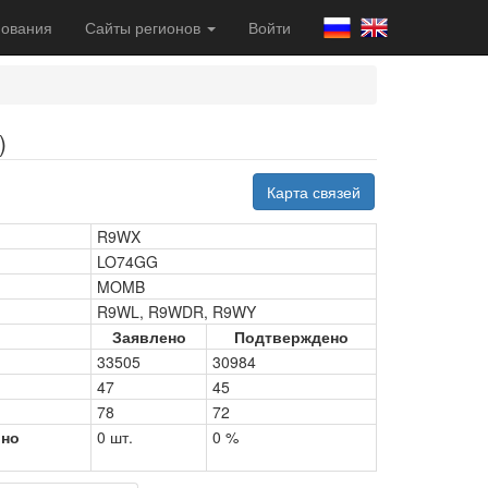
ования
Сайты регионов
Войти
)
Карта связей
R9WX
LO74GG
MOMB
R9WL, R9WDR, R9WY
Заявлено
Подтверждено
33505
30984
47
45
78
72
рно
0 шт.
0 %