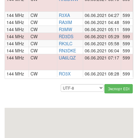
144 MHz
CW
R3XA
06.06.2021 04:27
599
0
144 MHz
CW
RA3IM
06.06.2021 04:48
599
0
144 MHz
CW
R3MW
06.06.2021 05:11
599
0
144 MHz
CW
RD3DS
06.06.2021 05:29
599
0
144 MHz
CW
RK3LC
06.06.2021 05:58
599
0
144 MHz
CW
RN3DKE
06.06.2021 06:04
599
0
144 MHz
CW
UA6LQZ
06.06.2021 07:17
599
0
144 MHz
CW
RO3X
06.06.2021 08:28
599
0
Экспорт EDI