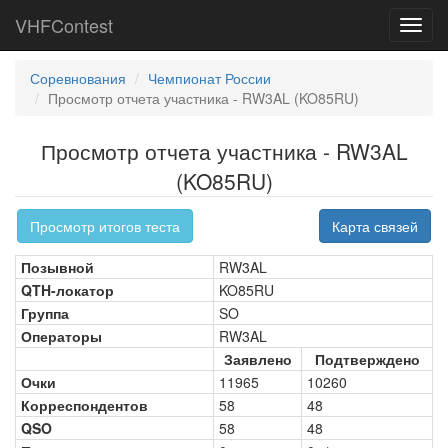
VHFContest
Toggl
navig
Соревнования
Чемпионат России
Просмотр отчета участника - RW3AL (KO85RU)
Просмотр отчета участника - RW3AL
(KO85RU)
Просмотр итогов теста
Карта связей
Позывной
RW3AL
QTH-локатор
KO85RU
Группа
SO
Операторы
RW3AL
Заявлено
Подтверждено
Очки
11965
10260
Корреспондентов
58
48
QSO
58
48