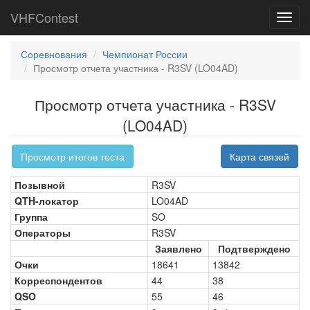
VHFContest
Toggl
navig
Соревнования
Чемпионат России
Просмотр отчета участника - R3SV (LO04AD)
Просмотр отчета участника - R3SV
(LO04AD)
Просмотр итогов теста
Карта связей
Позывной
R3SV
QTH-локатор
LO04AD
Группа
SO
Операторы
R3SV
Заявлено
Подтверждено
Очки
18641
13842
Корреспондентов
44
38
QSO
55
46