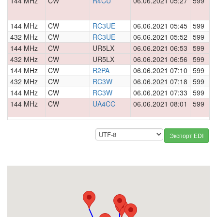
144 MHz
CW
R4CU
06.06.2021 05:27
599
0
144 MHz
CW
RC3UE
06.06.2021 05:45
599
0
432 MHz
CW
RC3UE
06.06.2021 05:52
599
0
144 MHz
CW
UR5LX
06.06.2021 06:53
599
0
432 MHz
CW
UR5LX
06.06.2021 06:56
599
0
144 MHz
CW
R2PA
06.06.2021 07:10
599
0
432 MHz
CW
RC3W
06.06.2021 07:18
599
0
144 MHz
CW
RC3W
06.06.2021 07:33
599
0
144 MHz
CW
UA4CC
06.06.2021 08:01
599
0
Экспорт EDI