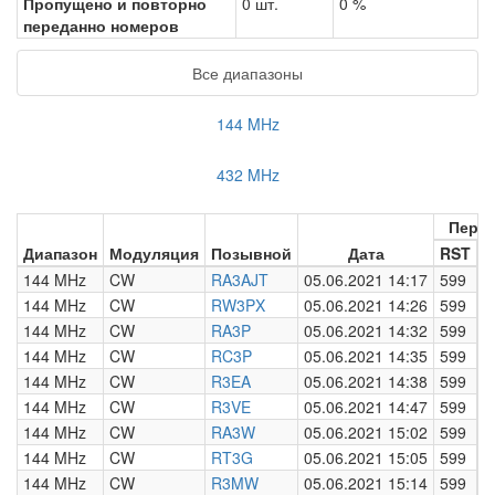
Пропущено и повторно
0 шт.
0 %
переданно номеров
Все диапазоны
144 MHz
432 MHz
Пере
Диапазон
Модуляция
Позывной
Дата
RST
Н
144 MHz
CW
RA3AJT
05.06.2021 14:17
599
0
144 MHz
CW
RW3PX
05.06.2021 14:26
599
0
144 MHz
CW
RA3P
05.06.2021 14:32
599
0
144 MHz
CW
RC3P
05.06.2021 14:35
599
0
144 MHz
CW
R3EA
05.06.2021 14:38
599
0
144 MHz
CW
R3VE
05.06.2021 14:47
599
0
144 MHz
CW
RA3W
05.06.2021 15:02
599
0
144 MHz
CW
RT3G
05.06.2021 15:05
599
0
144 MHz
CW
R3MW
05.06.2021 15:14
599
0