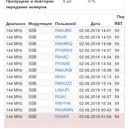
Пропущено и повторно
0 шт.
0 %
переданно номеров
Пере
Диапазон
Модуляция
Позывной
Дата
RST
Н
144 MHz
SSB
RA9UBN
02.06.2018 14:01
59
0
144 MHz
SSB
RK0W
02.06.2018 14:03
59
0
144 MHz
SSB
RA0WKQ
02.06.2018 14:06
59
0
144 MHz
SSB
RY0WWX
02.06.2018 14:07
59
0
144 MHz
SSB
R9HAZ
02.06.2018 14:34
59
0
144 MHz
SSB
RY0AAE
02.06.2018 14:54
59
0
144 MHz
SSB
RA9UKW
02.06.2018 15:08
59
0
144 MHz
SSB
RK8U
02.06.2018 15:13
59
0
144 MHz
SSB
RW9UZZ
02.06.2018 15:14
59
0
144 MHz
SSB
UA9UPI
02.06.2018 15:18
59
0
144 MHz
SSB
RG8U
02.06.2018 16:07
59
0
144 MHz
SSB
RA9YHK
02.06.2018 16:34
59
0
144 MHz
SSB
RK0WWN
03.06.2018 00:43
59
0
144 MHz
SSB
RA0WX
03.06.2018 01:04
59
0