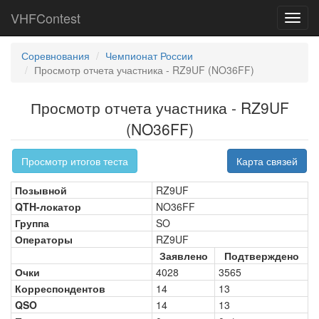
VHFContest
Toggl
navig
Соревнования
Чемпионат России
Просмотр отчета участника - RZ9UF (NO36FF)
Просмотр отчета участника - RZ9UF
(NO36FF)
Просмотр итогов теста
Карта связей
Позывной
RZ9UF
QTH-локатор
NO36FF
Группа
SO
Операторы
RZ9UF
Заявлено
Подтверждено
Очки
4028
3565
Корреспондентов
14
13
QSO
14
13