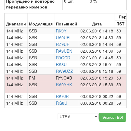
Пропущено и повторно
0 шт.
0 %
переданно номеров
Пере
Диапазон
Модуляция
Позывной
Дата
RST
Н
144 MHz
SSB
RK9Y
02.06.2018 14:18
59
0
144 MHz
SSB
UA9UPI
02.06.2018 14:33
59
0
144 MHz
SSB
RZ9UF
02.06.2018 14:34
59
0
144 MHz
SSB
RA9UBN
02.06.2018 14:39
59
0
144 MHz
SSB
R9OCD
02.06.2018 14:45
59
0
144 MHz
SSB
RK8U
02.06.2018 15:01
59
0
144 MHz
SSB
RW9UZZ
02.06.2018 15:18
59
0
144 MHz
FM
RY9OAB
02.06.2018 15:29
59
0
144 MHz
SSB
RA9YHK
02.06.2018 15:39
59
0
144 MHz
SSB
RK9JR
03.06.2018 00:22
59
0
144 MHz
SSB
RG8U
03.06.2018 00:28
59
0
Экспорт EDI