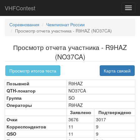
VHFContest
Toggl
navig
Соревнования
Чемпионат России
Просмотр отчета участника - R9HAZ (NO37CA)
Просмотр отчета участника - R9HAZ
(NO37CA)
Просмотр итогов теста
Карта связей
Позывной
R9HAZ
QTH-локатор
NO37CA
Группа
SO
Операторы
R9HAZ
Заявлено
Подтверждено
Очки
3676
3017
Корреспондентов
11
9
QSO
11
9