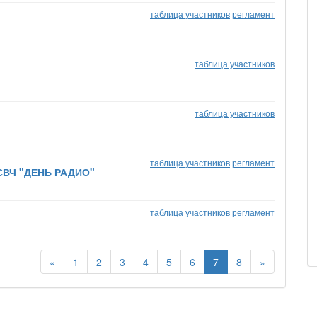
таблица участников
регламент
таблица участников
таблица участников
таблица участников
регламент
 СВЧ "ДЕНЬ РАДИО"
таблица участников
регламент
«
1
2
3
4
5
6
7
8
»