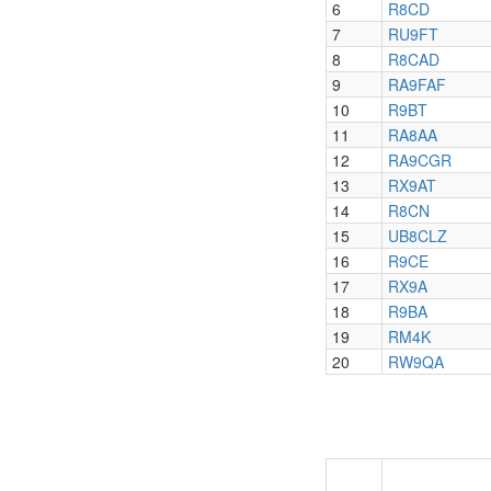
6
R8CD
7
RU9FT
8
R8CAD
9
RA9FAF
10
R9BT
11
RA8AA
12
RA9CGR
13
RX9AT
14
R8CN
15
UB8CLZ
16
R9CE
17
RX9A
18
R9BA
19
RM4K
20
RW9QA