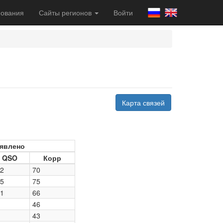
ования
Сайты регионов
Войти
Карта связей
явлено
QSO
Корр
2
70
5
75
1
66
46
43