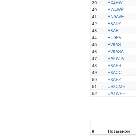
39
RX4HW
40
RW4WP
41
RN9AVE
42
R8ADY
43
R8AR
44
RU9FV
45
RV9AS
46
RV9ASA
47
RA9WJV
48
R8AFS
49
R8ACC
50
R8AEZ
51
UB8CME
52
UA4WFF
#
Позывной