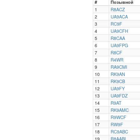
#
Позывной
1
R8ACZ
2
UA9ACA
3
RC9F
4
UA9CFH
5
R8CAA
6
UA9FPG
7
R8CF
8
R4WR
9
RA9CMI
10
RK9AN
11
RK9CB
12
UA9FY
13
UA9FDZ
14
R9AT
15
RK9AMC
16
R9WCF
17
RW9F
18
RC9ABC
19
R8AABL