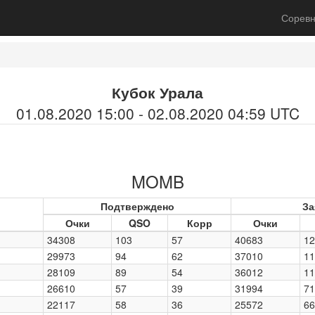
Соревн
Кубок Урала
01.08.2020 15:00 - 02.08.2020 04:59 UTC
MOMB
Подтверждено
За
Очки
QSO
Корр
Очки
34308
103
57
40683
12
29973
94
62
37010
11
28109
89
54
36012
11
26610
57
39
31994
71
22117
58
36
25572
66