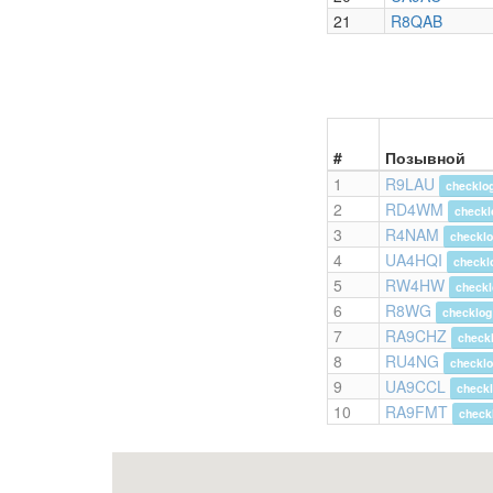
21
R8QAB
#
Позывной
1
R9LAU
checklo
2
RD4WM
checkl
3
R4NAM
checkl
4
UA4HQI
checkl
5
RW4HW
check
6
R8WG
checklog
7
RA9CHZ
check
8
RU4NG
checkl
9
UA9CCL
check
10
RA9FMT
check