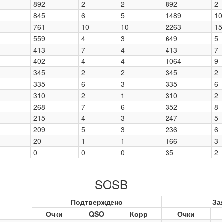
892
2
2
892
2
845
6
5
1489
10
761
10
10
2263
15
559
4
3
649
5
413
7
4
413
7
402
4
4
1064
9
345
2
2
345
2
335
6
3
335
6
310
2
1
310
2
268
7
6
352
8
215
4
3
247
5
209
5
3
236
6
20
1
1
166
3
0
0
0
35
2
SOSB
Подтверждено
За
Очки
QSO
Корр
Очки