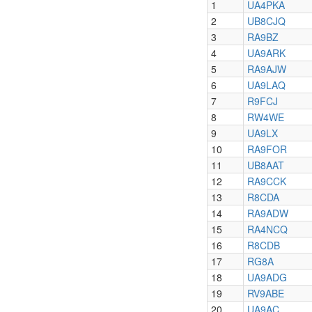
1
UA4PKA
2
UB8CJQ
3
RA9BZ
4
UA9ARK
5
RA9AJW
6
UA9LAQ
7
R9FCJ
8
RW4WE
9
UA9LX
10
RA9FOR
11
UB8AAT
12
RA9CCK
13
R8CDA
14
RA9ADW
15
RA4NCQ
16
R8CDB
17
RG8A
18
UA9ADG
19
RV9ABE
20
UA9AC