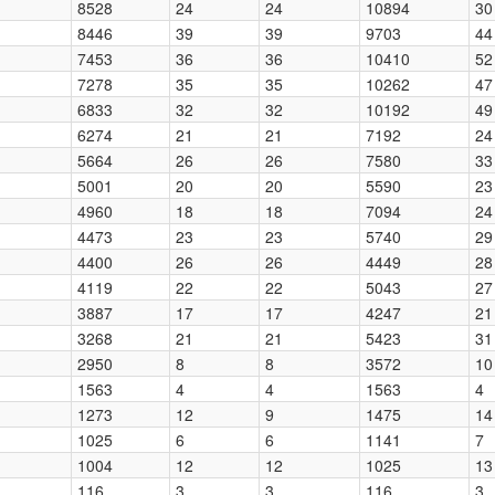
8528
24
24
10894
30
8446
39
39
9703
44
7453
36
36
10410
52
7278
35
35
10262
47
6833
32
32
10192
49
6274
21
21
7192
24
5664
26
26
7580
33
5001
20
20
5590
23
4960
18
18
7094
24
4473
23
23
5740
29
4400
26
26
4449
28
4119
22
22
5043
27
3887
17
17
4247
21
3268
21
21
5423
31
2950
8
8
3572
10
1563
4
4
1563
4
1273
12
9
1475
14
1025
6
6
1141
7
1004
12
12
1025
13
116
3
3
116
3