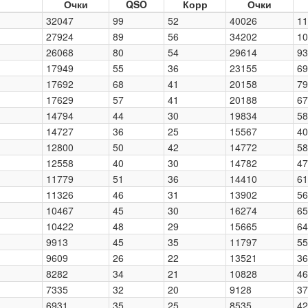
Очки
QSO
Корр
Очки
32047
99
52
40026
11
27924
89
56
34202
10
26068
80
54
29614
93
17949
55
36
23155
69
17692
68
41
20158
79
17629
57
41
20188
67
14794
44
30
19834
58
14727
36
25
15567
40
12800
50
42
14772
58
12558
40
30
14782
47
11779
51
36
14410
61
11326
46
31
13902
56
10467
45
30
16274
65
10422
48
29
15665
64
9913
45
35
11797
55
9609
26
22
13521
36
8282
34
21
10828
46
7335
32
20
9128
37
6931
35
25
8535
42