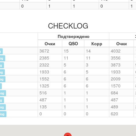
0
1
1
0
1
CHECKLOG
Подтверждено
Очки
QSO
Корр
Очки
3672
15
14
4032
g
2385
11
11
3556
og
2322
5
3
3873
og
1933
6
5
1933
og
1552
6
6
2009
log
1325
6
6
1570
516
1
1
684
log
487
1
1
487
og
135
1
1
489
log
0
0
0
620
log