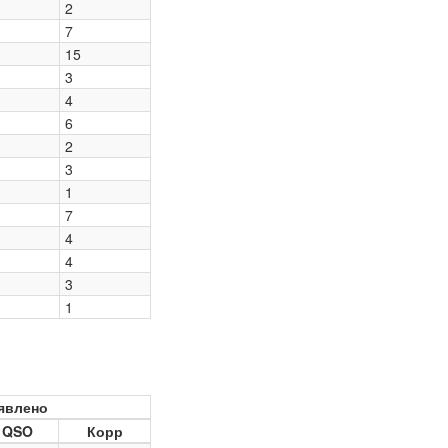
2
7
15
3
4
6
2
3
1
7
4
4
3
1
явлено
QSO
Корр