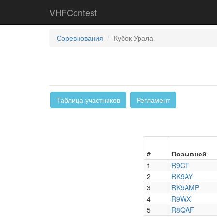
VHFContest
Соревнования
Кубок Урала
Таблица участников
Регламент
#
Позывной
1
R9CT
2
RK9AY
3
RK9AMP
4
R9WX
5
R8QAF