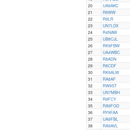
20
UA9AKC
21
R8WW
22
R9LR
23
UN7LDX
24
R4NAW
25
UB8CJL
26
RK9FBW
27
UA4WBC
28
R8ADN
29
R8CDF
30
RK9ALW
31
RA8AF
32
RW9ST
33
UN7MBH
34
R9FCY
35
RA9FGD
36
RY9FAA
37
UA9FBL
38
RA9AVL