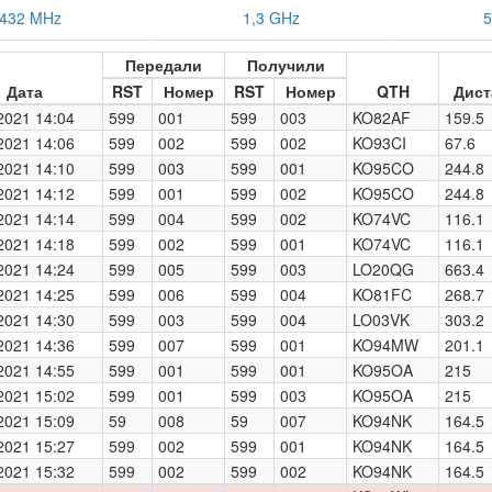
432 MHz
1,3 GHz
5
Передали
Получили
Дата
RST
Номер
RST
Номер
QTH
Дист
2021 14:04
599
001
599
003
KO82AF
159.5
2021 14:06
599
002
599
002
KO93CI
67.6
2021 14:10
599
003
599
001
KO95CO
244.8
2021 14:12
599
001
599
002
KO95CO
244.8
2021 14:14
599
004
599
002
KO74VC
116.1
2021 14:18
599
002
599
001
KO74VC
116.1
2021 14:24
599
005
599
003
LO20QG
663.4
2021 14:25
599
006
599
004
KO81FC
268.7
2021 14:30
599
003
599
004
LO03VK
303.2
2021 14:36
599
007
599
001
KO94MW
201.1
2021 14:55
599
001
599
001
KO95OA
215
2021 15:02
599
001
599
003
KO95OA
215
2021 15:09
59
008
59
007
KO94NK
164.5
2021 15:27
599
002
599
001
KO94NK
164.5
2021 15:32
599
002
599
002
KO94NK
164.5