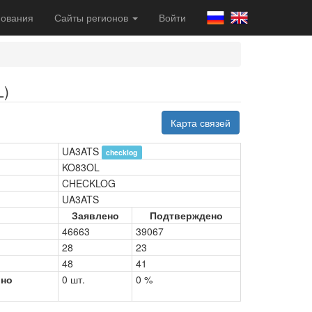
ования
Сайты регионов
Войти
L)
Карта связей
UA3ATS
checklog
KO83OL
CHECKLOG
UA3ATS
Заявлено
Подтверждено
46663
39067
28
23
48
41
рно
0 шт.
0 %