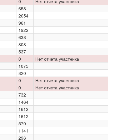
0
Нет отчета участника
658
2654
961
1922
638
808
537
0
Нет отчета участника
1075
820
0
Нет отчета участника
0
Нет отчета участника
732
1464
1612
1612
570
1141
296