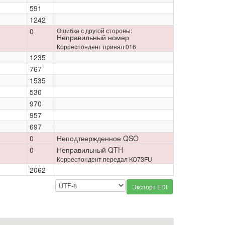
591
1242
0
Ошибка с другой стороны:
Неправильный номер
Корреспондент принял 016
1235
767
1535
530
970
957
697
0
Неподтвержденное QSO
0
Неправильный QTH
Корреспондент передал KO73FU
2062
Экспорт EDI