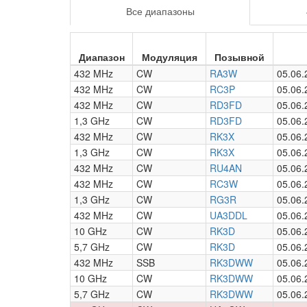
Все диапазоны
Диапазон
Модуляция
Позывной
432 MHz
CW
RA3W
05.06.
432 MHz
CW
RC3P
05.06.
432 MHz
CW
RD3FD
05.06.
1,3 GHz
CW
RD3FD
05.06.
432 MHz
CW
RK3X
05.06.
1,3 GHz
CW
RK3X
05.06.
432 MHz
CW
RU4AN
05.06.
432 MHz
CW
RC3W
05.06.
1,3 GHz
CW
RG3R
05.06.
432 MHz
CW
UA3DDL
05.06.
10 GHz
CW
RK3D
05.06.
5,7 GHz
CW
RK3D
05.06.
432 MHz
SSB
RK3DWW
05.06.
10 GHz
CW
RK3DWW
05.06.
5,7 GHz
CW
RK3DWW
05.06.