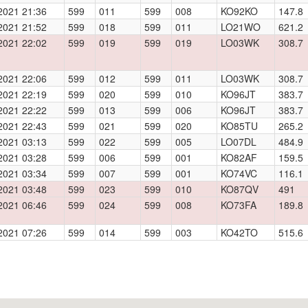
2021 21:36
599
011
599
008
KO92KO
147.8
2021 21:52
599
018
599
011
LO21WO
621.2
2021 22:02
599
019
599
019
LO03WK
308.7
2021 22:06
599
012
599
011
LO03WK
308.7
2021 22:19
599
020
599
010
KO96JT
383.7
2021 22:22
599
013
599
006
KO96JT
383.7
2021 22:43
599
021
599
020
KO85TU
265.2
2021 03:13
599
022
599
005
LO07DL
484.9
2021 03:28
599
006
599
001
KO82AF
159.5
2021 03:34
599
007
599
001
KO74VC
116.1
2021 03:48
599
023
599
010
KO87QV
491
2021 06:46
599
024
599
008
KO73FA
189.8
2021 07:26
599
014
599
003
KO42TO
515.6