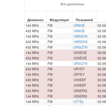
Все диапазоны
Диапазон
Модуляция
Позывной
144 MHz
FM
UR8QE
02.06
432 MHz
FM
UR8QE
02.06
144 MHz
FM
UW5EHX
02.06
432 MHz
FM
UW5EHX
02.06
432 MHz
FM
UR3QTN
02.06
144 MHz
FM
UV5EOE
02.06
432 MHz
FM
UV5EOE
02.06
144 MHz
FM
UR3QTN
02.06
432 MHz
FM
UR7EY
02.06
144 MHz
FM
UR7EY
02.06
432 MHz
FM
UV5EEF
02.06
144 MHz
FM
UV5EEF
02.06
432 MHz
FM
US5ERQ
02.06
144 MHz
FM
US5ERQ
02.06
144 MHz
FM
UT7EL
02.06