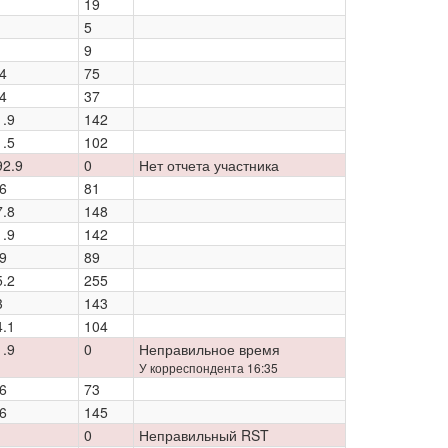
19
5
9
4
75
4
37
1.9
142
1.5
102
92.9
0
Нет отчета участника
6
81
7.8
148
1.9
142
9
89
5.2
255
3
143
4.1
104
1.9
0
Неправильное время
У корреспондента 16:35
6
73
6
145
0
Неправильный RST