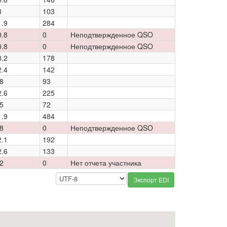
3
103
1.9
284
0.8
0
Неподтвержденное QSO
0.8
0
Неподтвержденное QSO
8.2
178
2.4
142
8
93
2.6
225
5
72
1.9
484
8
0
Неподтвержденное QSO
2.1
192
2.6
133
2
0
Нет отчета участника
Экспорт EDI