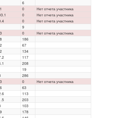
6
1
0
Нет отчета участника
03.1
0
Нет отчета участника
0.4
0
Нет отчета участника
9
3
0
Нет отчета участника
8
186
2
67
2
134
7.2
117
4.1
208
19
3
286
3
0
Нет отчета участника
6
63
2.6
113
1.5
203
3
103
9
178
5.6
146