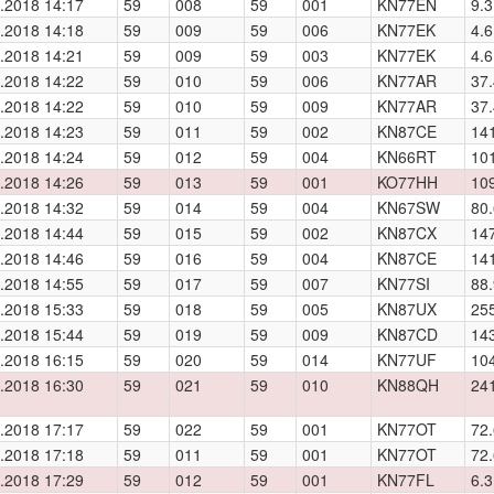
.2018 14:17
59
008
59
001
KN77EN
9.3
.2018 14:18
59
009
59
006
KN77EK
4.6
.2018 14:21
59
009
59
003
KN77EK
4.6
.2018 14:22
59
010
59
006
KN77AR
37.
.2018 14:22
59
010
59
009
KN77AR
37.
.2018 14:23
59
011
59
002
KN87CE
14
.2018 14:24
59
012
59
004
KN66RT
10
.2018 14:26
59
013
59
001
KO77HH
10
.2018 14:32
59
014
59
004
KN67SW
80.
.2018 14:44
59
015
59
002
KN87CX
14
.2018 14:46
59
016
59
004
KN87CE
14
.2018 14:55
59
017
59
007
KN77SI
88.
.2018 15:33
59
018
59
005
KN87UX
25
.2018 15:44
59
019
59
009
KN87CD
14
.2018 16:15
59
020
59
014
KN77UF
10
.2018 16:30
59
021
59
010
KN88QH
24
.2018 17:17
59
022
59
001
KN77OT
72.
.2018 17:18
59
011
59
001
KN77OT
72.
.2018 17:29
59
012
59
001
KN77FL
6.3