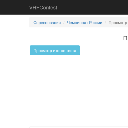
VHFContest
Соревнования
Чемпионат России
Просмотр 
П
Просмотр итогов теста