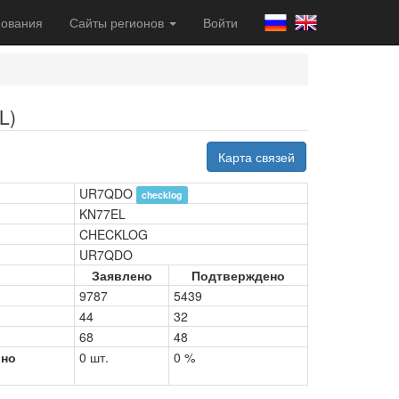
ования
Сайты регионов
Войти
L)
Карта связей
UR7QDO
checklog
KN77EL
CHECKLOG
UR7QDO
Заявлено
Подтверждено
9787
5439
44
32
68
48
рно
0 шт.
0 %