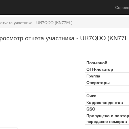
Соревн
отчета участника - UR7QDO (KN77EL)
росмотр отчета участника - UR7QDO (KN77E
Позывной
QTH-локатор
Группа
Операторы
Очки
Корреспондентов
QSO
Пропущено и повто
переданно номеров