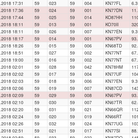
.2018 17:31
59
023
59
004
KN77FL
6.3
.2018 17:36
59
024
59
001
KN77DN
11.
.2018 17:44
59
025
59
014
KO87HH
11
.2018 18:11
59
013
59
001
KO70II
32
.2018 18:11
59
026
59
007
KN77EN
9.3
.2018 18:17
59
014
59
001
KN67PV
93.
.2018 18:26
59
015
59
006
KN68TD
92.
.2018 18:51
59
027
59
002
KN77NT
67.
.2018 19:00
59
016
59
002
KN77NT
67.
.2018 02:01
59
028
59
042
KN78HM
11
.2018 02:02
59
017
59
004
KN77UF
10
.2018 02:03
59
018
59
006
KN77EN
9.3
.2018 02:06
59
019
59
007
KN87CD
14
.2018 02:09
59
029
59
008
KN67PV
93.
.2018 02:10
59
030
59
007
KN67TR
62.
.2018 02:20
59
031
59
021
KN66QR
11
.2018 02:24
59
020
59
019
KN66RT
10
.2018 02:26
59
032
59
024
KN77UG
10
.2018 02:51
59
021
59
017
KN77SI
88.
.2018 02:59
59
033
59
022
KN87DQ
14