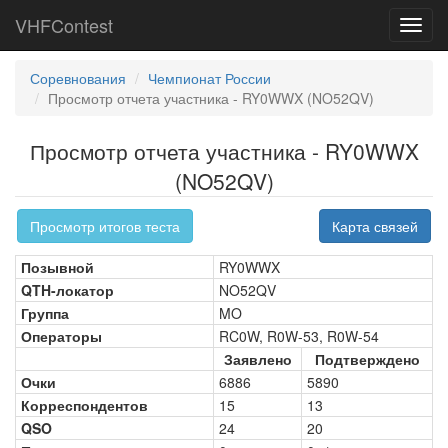
VHFContest
Toggl
navig
Соревнования
Чемпионат России
Просмотр отчета участника - RY0WWX (NO52QV)
Просмотр отчета участника - RY0WWX
(NO52QV)
Просмотр итогов теста
Карта связей
Позывной
RY0WWX
QTH-локатор
NO52QV
Группа
MO
Операторы
RC0W, R0W-53, R0W-54
Заявлено
Подтверждено
Очки
6886
5890
Корреспондентов
15
13
QSO
24
20