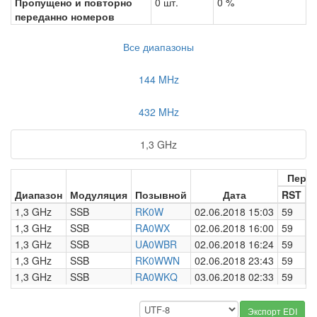
Пропущено и повторно
0 шт.
0 %
переданно номеров
Все диапазоны
144 MHz
432 MHz
1,3 GHz
Пере
Диапазон
Модуляция
Позывной
Дата
RST
Н
1,3 GHz
SSB
RK0W
02.06.2018 15:03
59
0
1,3 GHz
SSB
RA0WX
02.06.2018 16:00
59
0
1,3 GHz
SSB
UA0WBR
02.06.2018 16:24
59
0
1,3 GHz
SSB
RK0WWN
02.06.2018 23:43
59
0
1,3 GHz
SSB
RA0WKQ
03.06.2018 02:33
59
0
Экспорт EDI