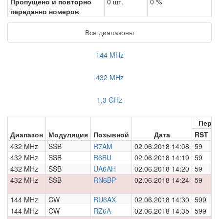
Пропущено и повторно
0 шт.
0 %
переданно номеров
Все диапазоны
144 MHz
432 MHz
1,3 GHz
Пере
Диапазон
Модуляция
Позывной
Дата
RST
Н
432 MHz
SSB
R7AM
02.06.2018 14:08
59
0
432 MHz
SSB
R6BU
02.06.2018 14:19
59
0
432 MHz
SSB
UA6AH
02.06.2018 14:20
59
0
432 MHz
SSB
RN6BP
02.06.2018 14:24
59
0
144 MHz
CW
RU6AX
02.06.2018 14:30
599
0
144 MHz
CW
RZ6A
02.06.2018 14:35
599
0