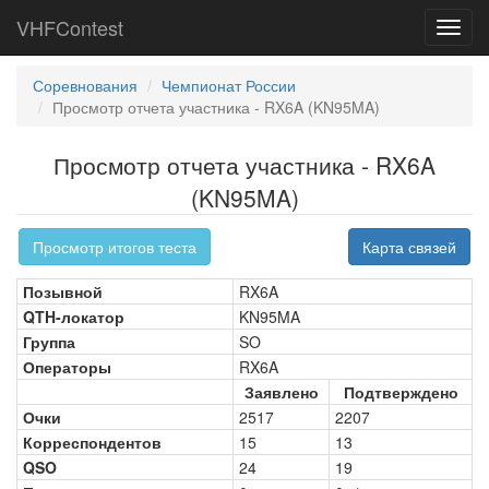
VHFContest
Toggl
navig
Соревнования
Чемпионат России
Просмотр отчета участника - RX6A (KN95MA)
Просмотр отчета участника - RX6A
(KN95MA)
Просмотр итогов теста
Карта связей
Позывной
RX6A
QTH-локатор
KN95MA
Группа
SO
Операторы
RX6A
Заявлено
Подтверждено
Очки
2517
2207
Корреспондентов
15
13
QSO
24
19