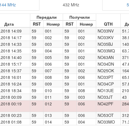
144 MHz
432 MHz
5
Передали
Получили
Дата
RST
Номер
RST
Номер
QTH
Д
.2018 14:09
59
001
59
001
NO33NV
51.
.2018 14:17
59
002
59
002
NO33KV
38.
.2018 14:33
59
003
59
001
NO35BJ
140
.2018 14:35
59
004
59
001
NO33MQ
63.
.2018 14:40
59
005
59
002
NO63AN
371
.2018 15:17
59
006
59
001
NO34DN
47.
.2018 15:37
59
007
59
002
NO25OK
164
.2018 16:01
59
008
59
006
NO33PT
65.
.2018 16:24
59
009
59
001
NO34CP
57.
.2018 18:34
59
010
59
008
NO13UE
210
.2018 00:09
59
011
59
003
NO33JT
43
.2018 00:19
59
012
59
006
NO42PF
284
.2018 00:23
59
013
59
006
NO53OT
312
.2018 01:08
59
014
59
004
NO33MO
71.