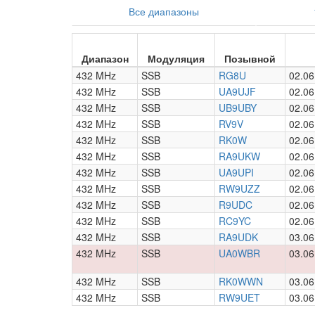
Все диапазоны
Диапазон
Модуляция
Позывной
432 MHz
SSB
RG8U
02.06
432 MHz
SSB
UA9UJF
02.06
432 MHz
SSB
UB9UBY
02.06
432 MHz
SSB
RV9V
02.06
432 MHz
SSB
RK0W
02.06
432 MHz
SSB
RA9UKW
02.06
432 MHz
SSB
UA9UPI
02.06
432 MHz
SSB
RW9UZZ
02.06
432 MHz
SSB
R9UDC
02.06
432 MHz
SSB
RC9YC
02.06
432 MHz
SSB
RA9UDK
03.06
432 MHz
SSB
UA0WBR
03.06
432 MHz
SSB
RK0WWN
03.06
432 MHz
SSB
RW9UET
03.06