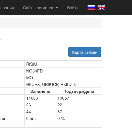
ования
Сайты регионов
Войти
)
Карта связей
RK8U
NO34FD
MO
R9UEX, UB9UCP, RK9ULD
Заявлено
Подтверждено
11606
10057
26
22
44
37
рно
0 шт.
0 %