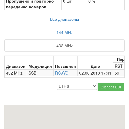
Пропущено и повторно
0 шт.
0 %
переданно номеров
Все диапазоны
144 MHz
432 MHz
Пере
Диапазон
Модуляция
Позывной
Дата
RST
Н
432 MHz
SSB
RC9YC
02.06.2018 17:41
59
0
Экспорт EDI