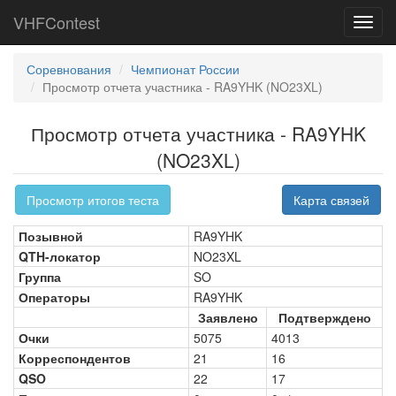
VHFContest
Toggl
navig
Соревнования
Чемпионат России
Просмотр отчета участника - RA9YHK (NO23XL)
Просмотр отчета участника - RA9YHK
(NO23XL)
Просмотр итогов теста
Карта связей
Позывной
RA9YHK
QTH-локатор
NO23XL
Группа
SO
Операторы
RA9YHK
Заявлено
Подтверждено
Очки
5075
4013
Корреспондентов
21
16
QSO
22
17