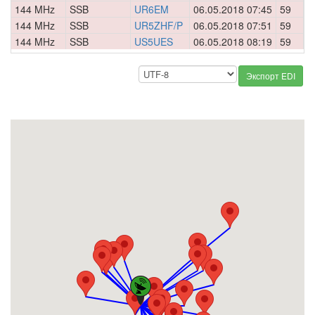
144 MHz
SSB
UR6EM
06.05.2018 07:45
59
0
144 MHz
SSB
UR5ZHF/P
06.05.2018 07:51
59
0
144 MHz
SSB
US5UES
06.05.2018 08:19
59
0
Экспорт EDI