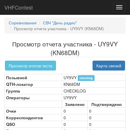
VHFContest
Toggl
navig
Соревнования
СВЧ "День радио"
Просмотр отчета участника - UY9VY (KN68DM)
Просмотр отчета участника - UY9VY
(KN68DM)
Просмотр итогов теста
Карта связей
Позывной
UY9VY
checklog
QTH-локатор
KN68DM
Группа
CHECKLOG
Операторы
UY9VY
Заявлено
Подтверждено
Очки
0
0
Корреспондентов
0
0
QSO
0
0