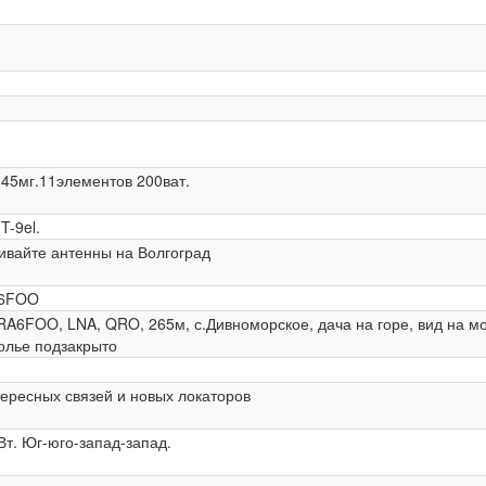
45мг.11элементов 200ват.
T-9el.
ивайте антенны на Волгоград
A6FOO
 RA6FOO, LNA, QRO, 265м, с.Дивноморское, дача на горе, вид на мо
олье подзакрыто
ересных связей и новых локаторов
Вт. Юг-юго-запад-запад.