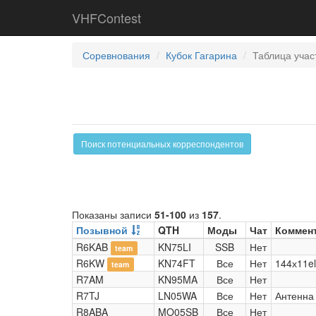
VHFContest
Соревнования
Кубок Гагарина
Таблица учас
Поиск потенциальных корреспондентов
Показаны записи
51-100
из
157
.
Позывной
QTH
Моды
Чат
Коммен
R6KAB
KN75LI
SSB
Нет
team
R6KW
KN74FT
Все
Нет
144х11e
team
R7AM
KN95MA
Все
Нет
R7TJ
LN05WA
Все
Нет
Антенна 
R8ABA
MO05SB
Все
Нет