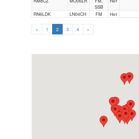
RM8CZ
MO06LR
FM,
Нет
SSB
RN6LDK
LN04CH
FM
Нет
«
1
2
3
4
»