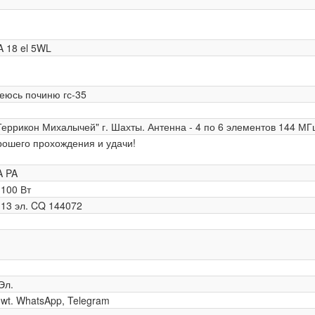
 18 el 5WL
еюсь починю гс-35
Террикон Михалычей" г. Шахты. Антенна - 4 по 6 элементов 144 МГц
рошего прохождения и удачи!
A PA
 100 Вт
 13 эл. CQ 144072
Эл.
0 wt. WhatsApp, Telegram