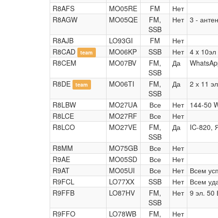
R8AFS
MO05RE
FM
Нет
R8AGW
MO05QE
FM,
Нет
3 - анте
SSB
R8AJB
LO93GI
FM
Нет
R8CAD
MO06KP
SSB
Нет
4 x 10эл
team
R8CEM
MO07BV
FM,
Да
WhatsAp
SSB
R8DE
MO06TI
FM,
Да
2 х 11 э
team
SSB
R8LBW
MO27UA
Все
Нет
144-50 W
R8LCE
MO27RF
Все
Нет
R8LCO
MO27VE
FM,
Да
IC-820, 
SSB
R8MM
MO75GB
Все
Нет
R9AE
MO05SD
Все
Нет
R9AT
MO05UI
Все
Нет
Всем ус
R9FCL
LO77XX
SSB
Нет
Всем уд
R9FFB
LO87HV
FM,
Нет
9 эл. 50 
SSB
R9FFO
LO78WB
FM,
Нет