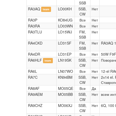
SSB
RA3AQ
LO00KH
SSB,
Нет
team
CW
RA3P
KO84UG
Все
Нет
RA3RA
LO03WN
Все
Нет
RA3TLU
LO15WJ
FM,
Нет
SSB
RA4CKD
LO31SF
FM,
Нет
RA3AQ 1
SSB
RA4DR
LO31EP
Все
Нет
50W F9F
RA6HLF
LN19SK
SSB,
Нет
Поворач
team
CW
RA6L
LN07WO
Все
Нет
12-el R
RA7C
KN94BM
SSB,
Нет
2х14 el.
CW
Ставроп
RA8AF
MO05QE
Все
Да
RA9AEM
MO05BB
SSB,
Нет
всем инт
CW
RA9CHZ
MO06XJ
SSB,
Нет
6Q, 100 
CW