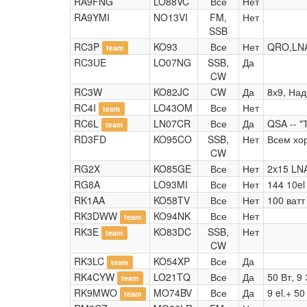
RA9FNG
LO88VC
Все
Нет
RA9YMI
NO13VI
FM,
Нет
SSB
RC3P
KO93
Все
Нет
QRO,LNA
team
RC3UE
LO07NG
SSB,
Да
CW
RC3W
KO82JC
CW
Да
8х9, Над
RC4I
LO43OM
Все
Нет
team
RC6L
LN07CR
Все
Да
QSA -- "
team
RD3FD
KO95CO
SSB,
Нет
Всем хо
CW
RG2X
KO85GE
Все
Нет
2x15 LN
RG8A
LO93MI
Все
Нет
144 10el
RK1AA
KO58TV
Все
Нет
100 ватт
RK3DWW
KO94NK
Все
Нет
team
RK3E
KO83DC
SSB,
Нет
team
CW
RK3LC
KO54XP
Все
Да
team
RK4CYW
LO21TQ
Все
Да
50 Вт, 9 
team
RK9MWO
MO74BV
Все
Да
9 el.+ 5
team