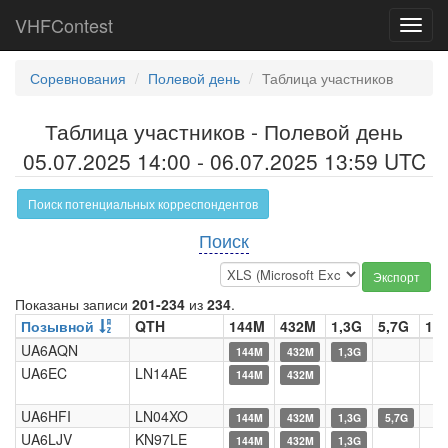
VHFContest
Toggl
navig
Соревнования
Полевой день
Таблица участников
Таблица участников - Полевой день
05.07.2025 14:00 - 06.07.2025 13:59 UTC
Поиск потенциальных корреспондентов
Поиск
Экспорт
Показаны записи
201-234
из
234
.
Позывной
QTH
144M
432M
1,3G
5,7G
10
UA6AQN
144M
432M
1,3G
UA6EC
LN14AE
144M
432M
UA6HFI
LN04XO
144M
432M
1,3G
5,7G
UA6LJV
KN97LE
144M
432M
1,3G