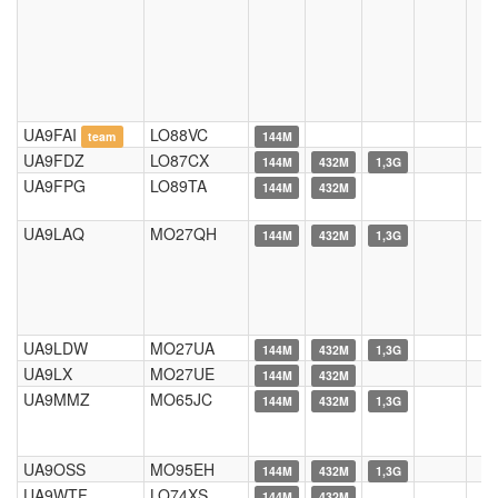
UA9FAI
LO88VC
team
144M
UA9FDZ
LO87CX
144M
432M
1,3G
UA9FPG
LO89TA
144M
432M
UA9LAQ
MO27QH
144M
432M
1,3G
UA9LDW
MO27UA
144M
432M
1,3G
UA9LX
MO27UE
144M
432M
UA9MMZ
MO65JC
144M
432M
1,3G
UA9OSS
MO95EH
144M
432M
1,3G
UA9WTF
LO74XS
144M
432M