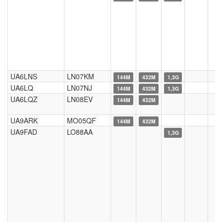
UA6LNS
LN07KM
144M
432M
1,3G
UA6LQ
LN07NJ
144M
432M
1,3G
UA6LQZ
LN08EV
144M
432M
UA9ARK
MO05QF
144M
432M
UA9FAD
LO88AA
1,3G