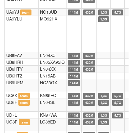
UA9YJ
NO13UD
team
144M
432M
1,3G
5,7G
UA9YLU
MO92HX
1,3G
UB6EAV
LN04XC
144M
432M
UB6HRH
LN05XA95IQ
144M
432M
UB6HTY
LN04XX
144M
432M
UB6HTZ
LN15AB
144M
UB9UFM
NO33GX
144M
UC6K
KN85EC
team
144M
432M
1,3G
5,7G
UD6F
LN04SL
team
144M
432M
1,3G
5,7G
UD7L
KN97WA
144M
432M
1,3G
5,7G
UG8F
LO88ED
team
144M
432M
1,3G