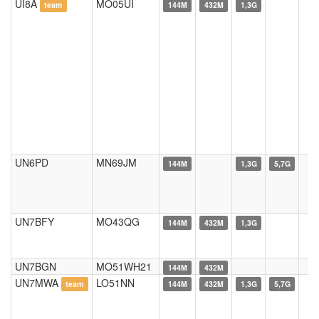
UI8A
MO05UI
team
144M
432M
1,3G
UN6PD
MN69JM
144M
1,3G
5,7G
UN7BFY
MO43QG
144M
432M
1,3G
UN7BGN
MO51WH21
144M
432M
UN7MWA
LO51NN
team
144M
432M
1,3G
5,7G