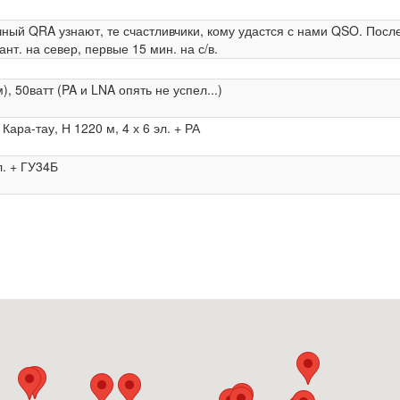
ный QRA узнают, те счастливчики, кому удастся с нами QSO. Посл
ант. на север, первые 15 мин. на с/в.
), 50ватт (PA и LNA опять не успел...)
Кара-тау, Н 1220 м, 4 х 6 эл. + РА
л. + ГУ34Б