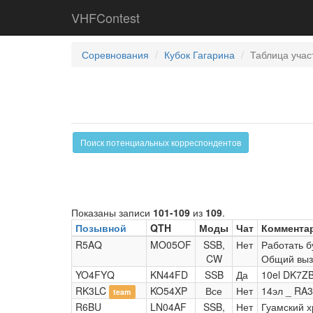
VHFContest
Соревнования
Кубок Гагарина
Таблица учас
Поиск потенциальных корреспондентов
Показаны записи
101-109
из
109
.
Позывной
QTH
Моды
Чат
Коммента
R5AQ
MO05OF
SSB,
Нет
Работать б
CW
Общий выз
YO4FYQ
KN44FD
SSB
Да
10el DK7Z
RK3LC
KO54XP
Все
Нет
14эл _ RA3
team
R6BU
LN04AF
SSB,
Нет
Гуамский х