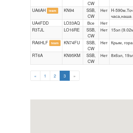
CW
UA6AH
KN94
SSB,
Нет
H-590м.Точ
team
CW
часа,наша 
UA4FDD
LO33AQ
Все
Нет
R3TJL
LO16RE
SSB,
Нет
15эл (9.02м
CW
RA6HLF
KN74FU
SSB,
Нет
Крым, гора 
team
CW
RT6A
KN95KM
SSB,
Нет
8x6эл, 19э
CW
«
1
2
3
»