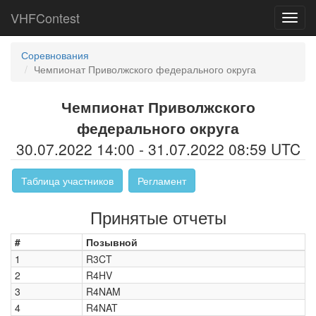
VHFContest
Toggl
navig
Соревнования
Чемпионат Приволжского федерального округа
Чемпионат Приволжского
федерального округа
30.07.2022 14:00 - 31.07.2022 08:59 UTC
Таблица участников
Регламент
Принятые отчеты
#
Позывной
1
R3CT
2
R4HV
3
R4NAM
4
R4NAT