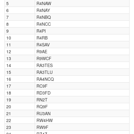
5
R4NAW
6
R4NAY
7
R4NBQ
8
R4NCC
9
R4PI
10
R4RB
11
R4SAV
12
R9AE
13
R9WCF
14
RA3TES
15
RA3TLU
16
RA4NCQ
17
RC9F
18
RD3FD
19
RN2T
20
RQ9F
21
RU3AN
22
RW4HW
23
RW9F