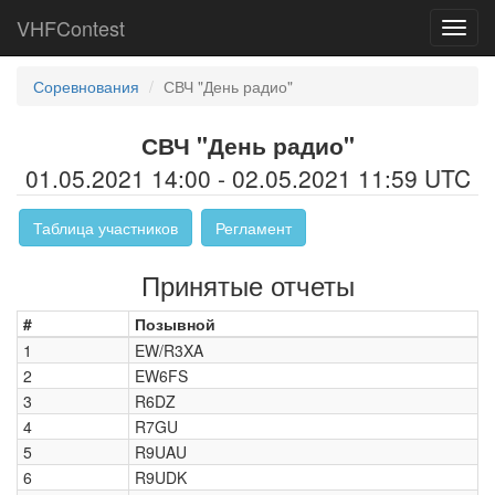
VHFContest
Toggl
navig
Соревнования
СВЧ "День радио"
СВЧ "День радио"
01.05.2021 14:00 - 02.05.2021 11:59 UTC
Таблица участников
Регламент
Принятые отчеты
#
Позывной
1
EW/R3XA
2
EW6FS
3
R6DZ
4
R7GU
5
R9UAU
6
R9UDK