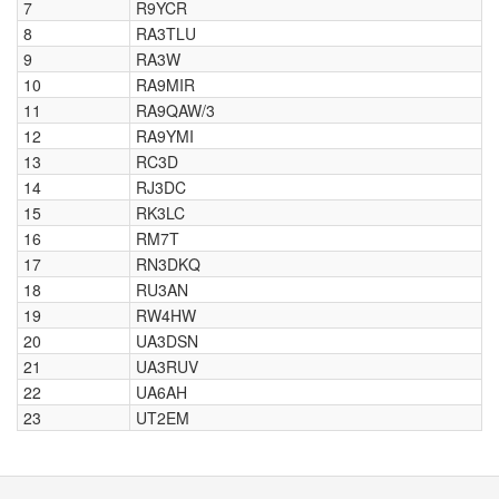
7
R9YCR
8
RA3TLU
9
RA3W
10
RA9MIR
11
RA9QAW/3
12
RA9YMI
13
RC3D
14
RJ3DC
15
RK3LC
16
RM7T
17
RN3DKQ
18
RU3AN
19
RW4HW
20
UA3DSN
21
UA3RUV
22
UA6AH
23
UT2EM