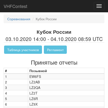
VHFContest
Toggl
navig
Соревнования
Кубок России
Кубок России
03.10.2020 14:00 - 04.10.2020 08:59 UTC
Таблица участников
Регламент
Принятые отчеты
#
Позывной
1
EW6FS
2
LZ2AB
3
LZ2QA
4
LZ2T
5
LZ6R
6
LZ9X