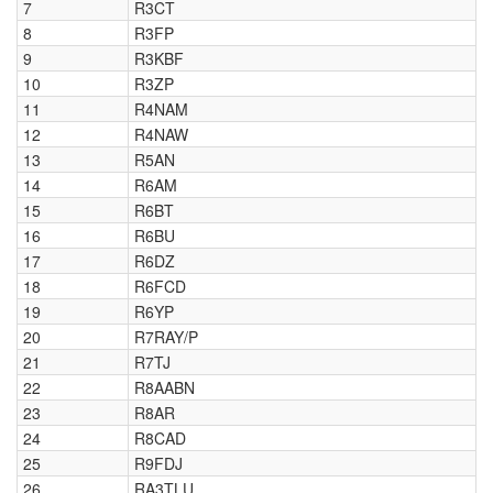
7
R3CT
8
R3FP
9
R3KBF
10
R3ZP
11
R4NAM
12
R4NAW
13
R5AN
14
R6AM
15
R6BT
16
R6BU
17
R6DZ
18
R6FCD
19
R6YP
20
R7RAY/P
21
R7TJ
22
R8AABN
23
R8AR
24
R8CAD
25
R9FDJ
26
RA3TLU