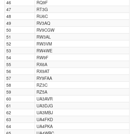
46
RQ9F
47
RT3G
48
RU6C
49
RV3AQ
50
RV9CGW
51
RW3AL
52
RW3VM
53
RW4WE
54
RW9F
55
RX6A
56
RX9AT
57
RY9FAA
58
RZ3C
59
RZ5A
60
UA3AVR
61
UA3DJG
62
UA3MBJ
63
UA4FKD
64
UA4PKA
65
UA4WBC