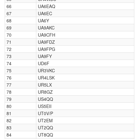
66
UA6EAQ
67
UA6EC
68
UA6Y
69
UA9AKC
70
UA9CFH
71
UA9FDZ
72
UA9FPG
73
UA9FY
74
UD6F
75
UR3VKC
76
UR4LSK
77
UR5LX
78
UR8GZ
79
US4QQ
80
US5EII
81
UT0V/P
82
UT2EM
83
UT2QQ
84
UT8QQ