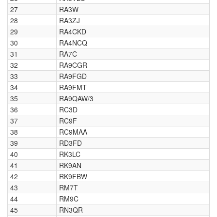
27
RA3W
28
RA3ZJ
29
RA4CKD
30
RA4NCQ
31
RA7C
32
RA9CGR
33
RA9FGD
34
RA9FMT
35
RA9QAW/3
36
RC3D
37
RC9F
38
RC9MAA
39
RD3FD
40
RK3LC
41
RK9AN
42
RK9FBW
43
RM7T
44
RM9C
45
RN3QR