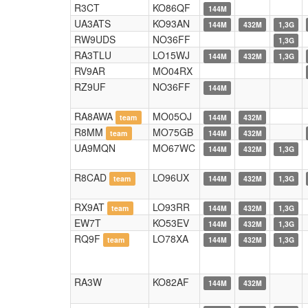
R3CT
KO86QF
144M
UA3ATS
KO93AN
144M
432M
1,3G
RW9UDS
NO36FF
1,3G
RA3TLU
LO15WJ
144M
432M
1,3G
RV9AR
MO04RX
RZ9UF
NO36FF
144M
RA8AWA
MO05OJ
team
144M
432M
R8MM
MO75GB
team
144M
432M
UA9MQN
MO67WC
144M
432M
1,3G
R8CAD
LO96UX
team
144M
432M
1,3G
RX9AT
LO93RR
team
144M
432M
1,3G
EW7T
KO53EV
144M
432M
1,3G
RQ9F
LO78XA
team
144M
432M
1,3G
RA3W
KO82AF
144M
432M