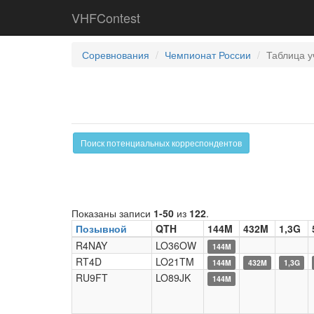
VHFContest
Соревнования
Чемпионат России
Таблица у
Поиск потенциальных корреспондентов
Показаны записи
1-50
из
122
.
Позывной
QTH
144M
432M
1,3G
R4NAY
LO36OW
144M
RT4D
LO21TM
144M
432M
1,3G
RU9FT
LO89JK
144M