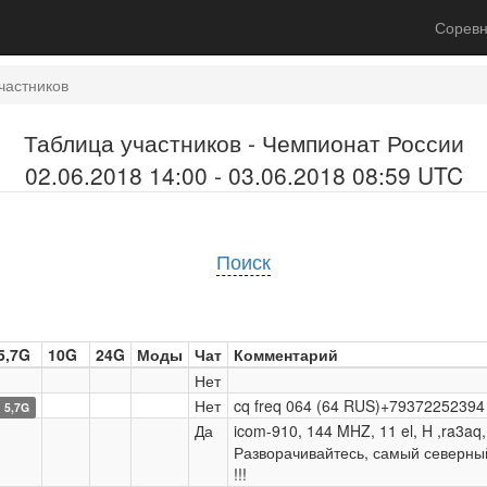
Соревн
частников
Таблица участников - Чемпионат России
02.06.2018 14:00 - 03.06.2018 08:59 UTC
Поиск
5,7G
10G
24G
Моды
Чат
Комментарий
Нет
Нет
cq freq 064 (64 RUS)+7937225239
5,7G
Да
icom-910, 144 MHZ, 11 el, H ,ra3aq,
Разворачивайтесь, самый северны
!!!