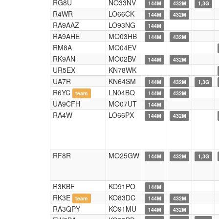
RG8U
NO33NV
144M
432M
1,3G
R4WR
LO66CK
144M
432M
RA9AAZ
LO93NG
144M
RA9AHE
MO03HB
144M
432M
RM8A
MO04EV
RK9AN
MO02BV
144M
432M
UR5EX
KN78WK
UA7R
KN64SM
144M
432M
1,3G
R6YC
LN04BQ
team
144M
432M
UA9CFH
MO07UT
144M
RA4W
LO66PX
144M
432M
RF8R
MO25GW
144M
432M
1,3G
R3KBF
KO91PO
144M
RK3E
KO83DC
team
144M
432M
RA3QPY
KO91MU
144M
432M