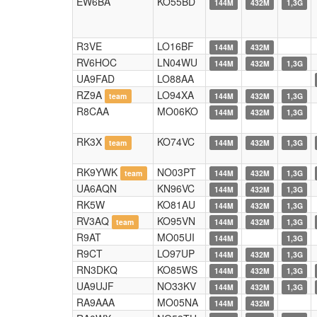
EW6BA
KO55BD
144M
432M
1,3G
R3VE
LO16BF
144M
432M
RV6HOC
LN04WU
144M
432M
1,3G
UA9FAD
LO88AA
RZ9A
LO94XA
team
144M
432M
1,3G
R8CAA
MO06KO
144M
432M
1,3G
RK3X
KO74VC
team
144M
432M
1,3G
RK9YWK
NO03PT
team
144M
432M
1,3G
UA6AQN
KN96VC
144M
432M
1,3G
RK5W
KO81AU
144M
432M
1,3G
RV3AQ
KO95VN
team
144M
432M
1,3G
R9AT
MO05UI
144M
1,3G
R9CT
LO97UP
144M
432M
1,3G
RN3DKQ
KO85WS
144M
432M
1,3G
UA9UJF
NO33KV
144M
432M
1,3G
RA9AAA
MO05NA
144M
432M