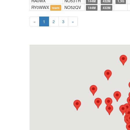
RA0WX
NO53TH
144M
432M
1,3G
RY0WWX
NO52QV
team
144M
432M
«
1
2
3
»