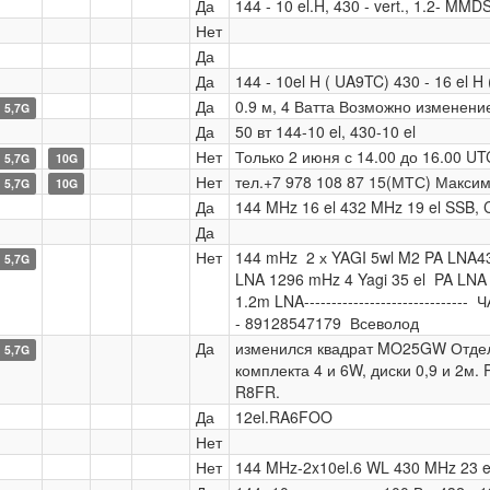
Да
144 - 10 el.H, 430 - vert., 1.2- MMD
Нет
Да
Да
144 - 10el H ( UA9TC) 430 - 16 el 
Да
0.9 м, 4 Ватта Возможно изменени
5,7G
Да
50 вт 144-10 el, 430-10 el
Нет
Только 2 июня с 14.00 до 16.00 UT
5,7G
10G
Нет
тел.+7 978 108 87 15(МТС) Макси
5,7G
10G
Да
144 MHz 16 el 432 MHz 19 el SSB,
Да
Нет
144 mHz 2 х YAGI 5wl M2 PA LNA43
5,7G
LNA 1296 mHz 4 Yagi 35 el PA LNA
1.2m LNA------------------------------ 
- 89128547179 Всеволод
Да
изменился квадрат MO25GW Отдел
5,7G
комплекта 4 и 6W, диски 0,9 и 2м. 
R8FR.
Да
12el.RA6FOO
Нет
Нет
144 MHz-2x10el.6 WL 430 MHz 23 e