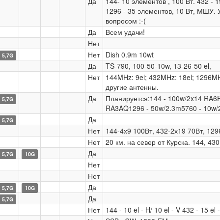
Да
144- 10 элементов , 100 Вт. 432 - 
1296 - 35 элементов, 10 Вт, МШУ.
вопросом :-(
Да
Всем удачи!
Нет
Нет
Dish 0.9m 10wt
5,7G
Да
TS-790, 100-50-10w, 13-26-50 el,
Нет
144MHz: 9el; 432MHz: 18el; 1296M
другие антенны.
Да
Планируется:144 - 100w/2x14 RA6
5,7G
RA3AQ1296 - 50w/2.3m5760 - 10w/
Да
5,7G
Нет
144-4х9 100Вт, 432-2х19 70Вт, 12
Нет
20 км. на север от Курска. 144, 4
Да
5,7G
10G
Нет
Нет
Да
5,7G
10G
Да
5,7G
Нет
144 - 10 el - H/ 10 el - V 432 - 15 el 