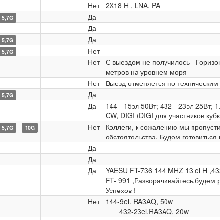
Нет
2X18 H , LNA, PA
Да
5,7G
Да
Да
5,7G
Нет
5,7G
Нет
С выездом не получилось - Горизонт
метров на уровнем моря
Нет
Выезд отменяется по техническим
Да
5,7G
Да
144 - 15эл 50Вт; 432 - 23эл 25Вт; 1
CW, DIGI (DIGI для участников куб
Нет
Коллеги, к сожалению мы пропусти
5,7G
10G
обстоятельства. Будем готовиться 
Да
Да
Да
YAESU FT-736 144 MHZ 13 el H ,432
FT- 991 ,Разворачивайтесь,будем р
Успехов !
Нет
144-9el. R
432-23el.RA3AQ, 20w