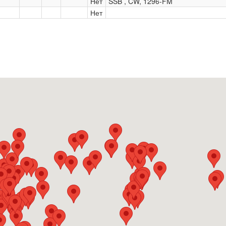
Нет
SSB , CW, 1296-FM
Нет