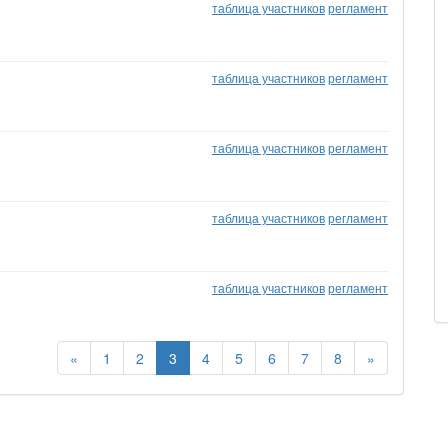
таблица участников
регламент
таблица участников
регламент
таблица участников
регламент
таблица участников
регламент
таблица участников
регламент
«
1
2
3
4
5
6
7
8
»